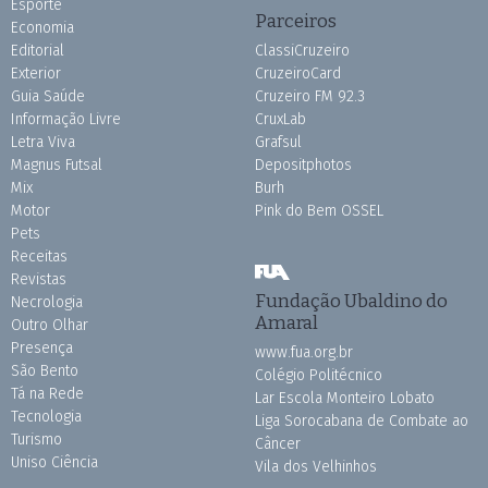
Esporte
Parceiros
Economia
Editorial
ClassiCruzeiro
Exterior
CruzeiroCard
Guia Saúde
Cruzeiro FM 92.3
Informação Livre
CruxLab
Letra Viva
Grafsul
Magnus Futsal
Depositphotos
Mix
Burh
Motor
Pink do Bem OSSEL
Pets
Receitas
Revistas
Fundação Ubaldino do
Necrologia
Amaral
Outro Olhar
Presença
www.fua.org.br
São Bento
Colégio Politécnico
Tá na Rede
Lar Escola Monteiro Lobato
Tecnologia
Liga Sorocabana de Combate ao
Turismo
Câncer
Uniso Ciência
Vila dos Velhinhos