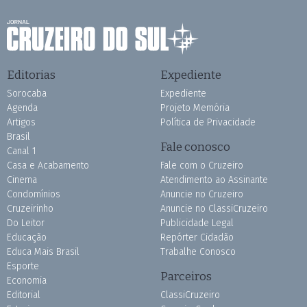
Editorias
Expediente
Sorocaba
Expediente
Agenda
Projeto Memória
Artigos
Política de Privacidade
Brasil
Fale conosco
Canal 1
Casa e Acabamento
Fale com o Cruzeiro
Cinema
Atendimento ao Assinante
Condomínios
Anuncie no Cruzeiro
Cruzeirinho
Anuncie no ClassiCruzeiro
Do Leitor
Publicidade Legal
Educação
Repórter Cidadão
Educa Mais Brasil
Trabalhe Conosco
Esporte
Parceiros
Economia
Editorial
ClassiCruzeiro