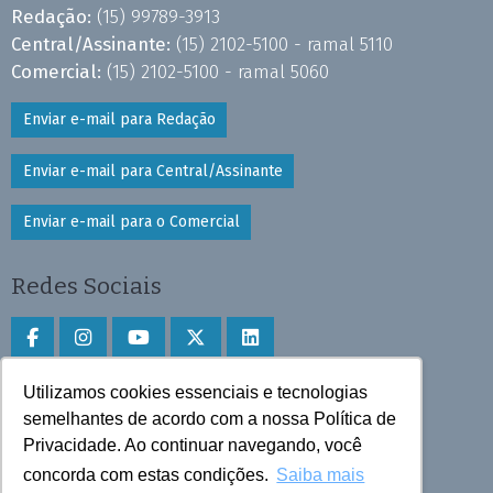
Redação:
(15) 99789-3913
Central/Assinante:
(15) 2102-5100 - ramal 5110
Comercial:
(15) 2102-5100 - ramal 5060
Enviar e-mail para Redação
Enviar e-mail para Central/Assinante
Enviar e-mail para o Comercial
Redes Sociais
Utilizamos cookies essenciais e tecnologias
Faça download do aplicativo
semelhantes de acordo com a nossa Política de
Play Store e App Store
Privacidade. Ao continuar navegando, você
concorda com estas condições.
Saiba mais