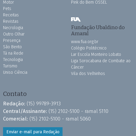
Motor
Pink do Bem OSSEL
Pets
Receitas
Revistas
Fundação Ubaldino do
Necrologia
Amaral
Outro Olhar
Presença
www.fua.org.br
São Bento
Colégio Politécnico
Tá na Rede
Lar Escola Monteiro Lobato
Tecnologia
Liga Sorocabana de Combate ao
Turismo
Câncer
Uniso Ciência
Vila dos Velhinhos
Contato
Redação:
(15) 99789-3913
Central/Assinante:
(15) 2102-5100 - ramal 5110
Comercial:
(15) 2102-5100 - ramal 5060
Enviar e-mail para Redação