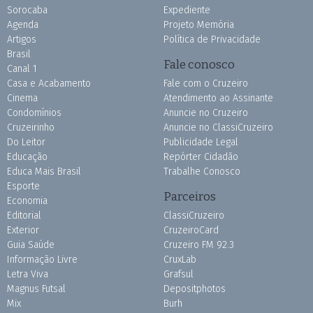
Sorocaba
Expediente
Agenda
Projeto Memória
Artigos
Política de Privacidade
Brasil
Fale conosco
Canal 1
Casa e Acabamento
Fale com o Cruzeiro
Cinema
Atendimento ao Assinante
Condomínios
Anuncie no Cruzeiro
Cruzeirinho
Anuncie no ClassiCruzeiro
Do Leitor
Publicidade Legal
Educação
Repórter Cidadão
Educa Mais Brasil
Trabalhe Conosco
Esporte
Parceiros
Economia
Editorial
ClassiCruzeiro
Exterior
CruzeiroCard
Guia Saúde
Cruzeiro FM 92.3
Informação Livre
CruxLab
Letra Viva
Grafsul
Magnus Futsal
Depositphotos
Mix
Burh