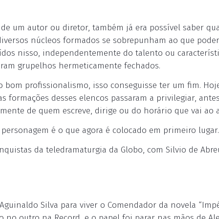
 de um autor ou diretor, também já era possível saber qu
s diversos núcleos formados se sobrepunham ao que poder
ídos nisso, independentemente do talento ou característ
. Eram grupelhos hermeticamente fechados.
om profissionalismo, isso conseguisse ter um fim. Hoje
 as formações desses elencos passaram a privilegiar, ante
mente de quem escreve, dirige ou do horário que vai ao a
o personagem é o que agora é colocado em primeiro lugar.
quistas da teledramaturgia da Globo, com Silvio de Abre
 Aguinaldo Silva para viver o Comendador da novela “Impé
 no outro na Record, e o papel foi parar nas mãos de Al