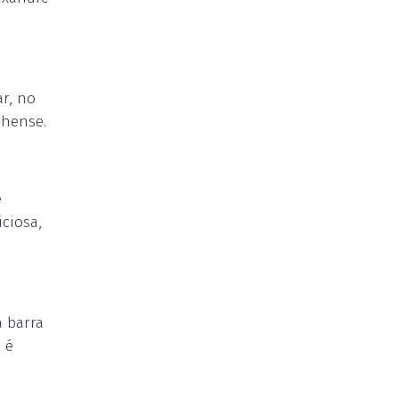
ar, no
nhense.
e
ciosa,
a barra
 é