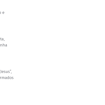
o e
ta,
unha
Jesus”,
ormados