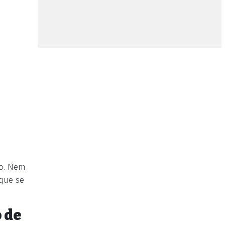
go. Nem
que se
 de