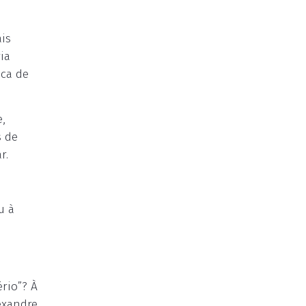
ais
ia
ica de
,
s de
r.
u à
rio”? À
exandre