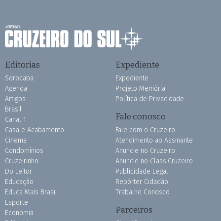
Editorias
Expediente
Sorocaba
Expediente
Agenda
Projeto Memória
Artigos
Política de Privacidade
Brasil
Fale conosco
Canal 1
Casa e Acabamento
Fale com o Cruzeiro
Cinema
Atendimento ao Assinante
Condomínios
Anuncie no Cruzeiro
Cruzeirinho
Anuncie no ClassiCruzeiro
Do Leitor
Publicidade Legal
Educação
Repórter Cidadão
Educa Mais Brasil
Trabalhe Conosco
Esporte
Parceiros
Economia