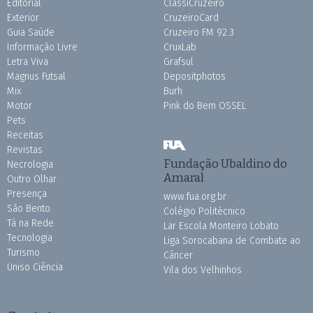
Editorial
ClassiCruzeiro
Exterior
CruzeiroCard
Guia Saúde
Cruzeiro FM 92.3
Informação Livre
CruxLab
Letra Viva
Grafsul
Magnus Futsal
Depositphotos
Mix
Burh
Motor
Pink do Bem OSSEL
Pets
Receitas
Revistas
Fundação Ubaldino do
Necrologia
Amaral
Outro Olhar
Presença
www.fua.org.br
São Bento
Colégio Politécnico
Tá na Rede
Lar Escola Monteiro Lobato
Tecnologia
Liga Sorocabana de Combate ao
Turismo
Câncer
Uniso Ciência
Vila dos Velhinhos