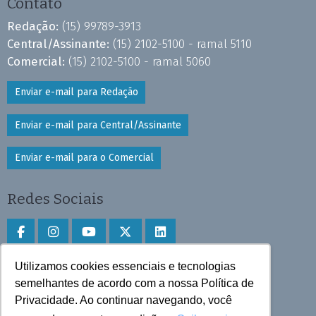
Contato
Redação:
(15) 99789-3913
Central/Assinante:
(15) 2102-5100 - ramal 5110
Comercial:
(15) 2102-5100 - ramal 5060
Enviar e-mail para Redação
Enviar e-mail para Central/Assinante
Enviar e-mail para o Comercial
Redes Sociais
Utilizamos cookies essenciais e tecnologias
Faça download do aplicativo
semelhantes de acordo com a nossa Política de
Privacidade. Ao continuar navegando, você
Play Store e App Store