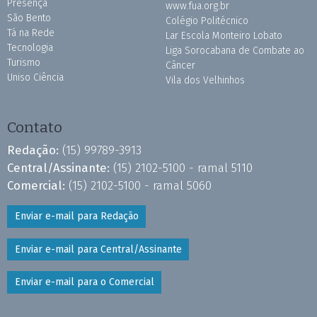
Presença
www.fua.org.br
São Bento
Colégio Politécnico
Tá na Rede
Lar Escola Monteiro Lobato
Tecnologia
Liga Sorocabana de Combate ao
Turismo
Câncer
Uniso Ciência
Vila dos Velhinhos
Contato
Redação:
(15) 99789-3913
Central/Assinante:
(15) 2102-5100 - ramal 5110
Comercial:
(15) 2102-5100 - ramal 5060
Enviar e-mail para Redação
Enviar e-mail para Central/Assinante
Enviar e-mail para o Comercial