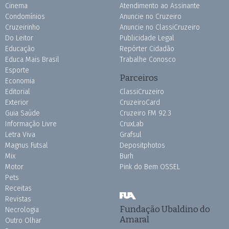
Cinema
Atendimento ao Assinante
Condomínios
Anuncie no Cruzeiro
Cruzeirinho
Anuncie no ClassiCruzeiro
Do Leitor
Publicidade Legal
Educação
Repórter Cidadão
Educa Mais Brasil
Trabalhe Conosco
Esporte
Parceiros
Economia
Editorial
ClassiCruzeiro
Exterior
CruzeiroCard
Guia Saúde
Cruzeiro FM 92.3
Informação Livre
CruxLab
Letra Viva
Grafsul
Magnus Futsal
Depositphotos
Mix
Burh
Motor
Pink do Bem OSSEL
Pets
Receitas
Revistas
Fundação Ubaldino do
Necrologia
Amaral
Outro Olhar