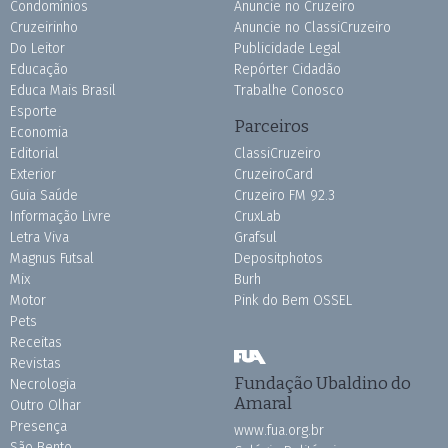
Condomínios
Anuncie no Cruzeiro
Cruzeirinho
Anuncie no ClassiCruzeiro
Do Leitor
Publicidade Legal
Educação
Repórter Cidadão
Educa Mais Brasil
Trabalhe Conosco
Esporte
Parceiros
Economia
Editorial
ClassiCruzeiro
Exterior
CruzeiroCard
Guia Saúde
Cruzeiro FM 92.3
Informação Livre
CruxLab
Letra Viva
Grafsul
Magnus Futsal
Depositphotos
Mix
Burh
Motor
Pink do Bem OSSEL
Pets
Receitas
Revistas
Fundação Ubaldino do
Necrologia
Amaral
Outro Olhar
Presença
www.fua.org.br
São Bento