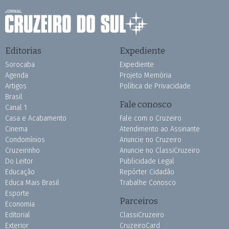
Editorias
Expediente
Sorocaba
Expediente
Agenda
Projeto Memória
Artigos
Política de Privacidade
Brasil
Fale conosco
Canal 1
Casa e Acabamento
Fale com o Cruzeiro
Cinema
Atendimento ao Assinante
Condomínios
Anuncie no Cruzeiro
Cruzeirinho
Anuncie no ClassiCruzeiro
Do Leitor
Publicidade Legal
Educação
Repórter Cidadão
Educa Mais Brasil
Trabalhe Conosco
Esporte
Parceiros
Economia
Editorial
ClassiCruzeiro
Exterior
CruzeiroCard