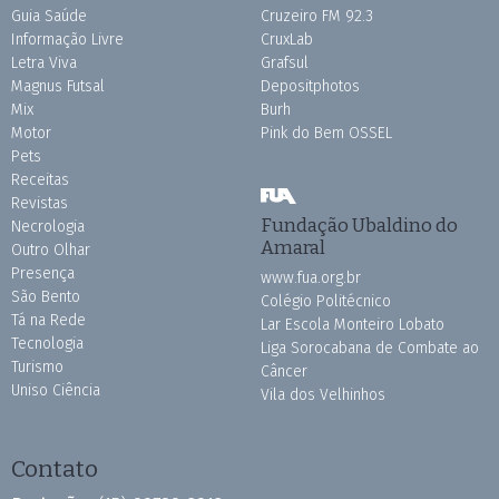
Guia Saúde
Cruzeiro FM 92.3
Informação Livre
CruxLab
Letra Viva
Grafsul
Magnus Futsal
Depositphotos
Mix
Burh
Motor
Pink do Bem OSSEL
Pets
Receitas
Revistas
Fundação Ubaldino do
Necrologia
Amaral
Outro Olhar
Presença
www.fua.org.br
São Bento
Colégio Politécnico
Tá na Rede
Lar Escola Monteiro Lobato
Tecnologia
Liga Sorocabana de Combate ao
Turismo
Câncer
Uniso Ciência
Vila dos Velhinhos
Contato