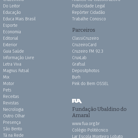
Do Leitor
Publicidade Legal
Educação
Repórter Cidadão
Educa Mais Brasil
Trabalhe Conosco
Esporte
Parceiros
Economia
Editorial
ClassiCruzeiro
Exterior
CruzeiroCard
Guia Saúde
Cruzeiro FM 92.3
Informação Livre
CruxLab
Letra Viva
Grafsul
Magnus Futsal
Depositphotos
Mix
Burh
Motor
Pink do Bem OSSEL
Pets
Receitas
Revistas
Fundação Ubaldino do
Necrologia
Amaral
Outro Olhar
Presença
www.fua.org.br
São Bento
Colégio Politécnico
Tá na Rede
Lar Escola Monteiro Lobato