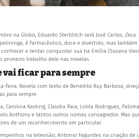
mbro na Globo, Eduardo Sterblitch será José Carlos, Zeca.
petininga, é farmacêutico, doce e divertido, mas também
conhecer e tentar conquistar sua tia Emília (Susana Vieir
 o primeiro trabalho dele nas novelas.
e vai ficar para sempre
ta-feira. Novela com texto de Benedito Ruy Barbosa, direç
as para sempre.
, Carolina Kasting, Claudia Raia, Lolita Rodrigues, Palom
celo Anthony e tantos outros nomes consagrados. Mas qu
dores de um reconhecimento em particular.
empenhos na televisão; Antonio Fagundes na criação de