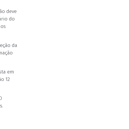
não deve
ário do
 os
reção da
amação
ista em
ão 12
O
s.