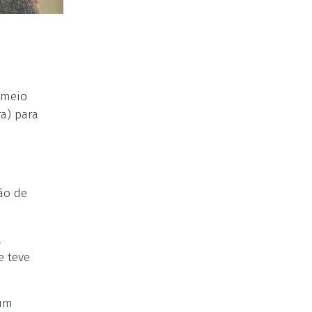
 meio
a) para
ão de
a
e teve
 um