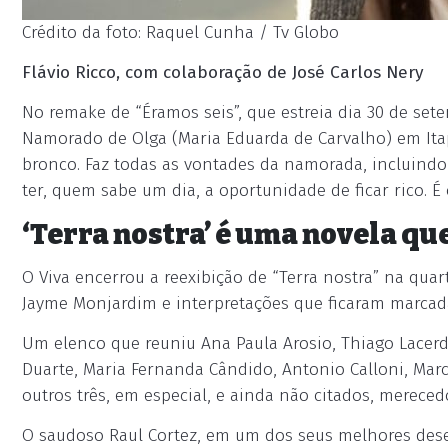
Crédito da foto: Raquel Cunha / Tv Globo
Flávio Ricco, com colaboração de José Carlos Nery
No remake de “Éramos seis”, que estreia dia 30 de sete
Namorado de Olga (Maria Eduarda de Carvalho) em Ita
bronco. Faz todas as vontades da namorada, incluindo 
ter, quem sabe um dia, a oportunidade de ficar rico. É
‘Terra nostra’ é uma novela qu
O Viva encerrou a reexibição de “Terra nostra” na quar
Jayme Monjardim e interpretações que ficaram marcad
Um elenco que reuniu Ana Paula Arosio, Thiago Lacerda
Duarte, Maria Fernanda Cândido, Antonio Calloni, Mar
outros três, em especial, e ainda não citados, merece
O saudoso Raul Cortez, em um dos seus melhores des