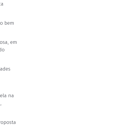
ca
to bem
osa, em
do
dades
ela na
,
roposta