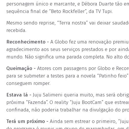
personagem único e marcante, e Débora Duarte tão e
sequência final de “Beto Rockfeller”, da TV Tupi.
Mesmo sendo reprise, “Terra nostra” vai deixar sauda
recebida.
Reconhecimento -
A Globo fez uma renovação premiu
agradecimento aos seus serviços prestados e por ainda
mundo. Não significa uma parada completa. No alto d
Queimação -
Atores com passagens por Globo e Record
para se submeter a testes para a novela “Patinho feio
conseguem romper.
Estava lá -
Juju Salimeni queria muito, mas será obrig
próxima “Fazenda”. O reality “Juju BootCam” que estrear
confinada, não poderia trabalhar na divulgação do pro
Terá um próximo -
Ainda sem estrear o primeiro, “Juj
do programa é reunir um grupo de marombadas, em desa