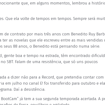
mocionante que, em alguns momentos, lembrou a históri
des. Que ela volte de tempos em tempos. Sempre será mui
m de contrato por mais três anos com Benedito Ruy Barb
 ter as novelas que ele escreveu entre as mais vendidas 
os seus 88 anos, o Benedito está pensando numa série.
, gente boa e tempo na estrada, têm encontrado dificul
” no SBT. Falam de uma resistência, que só uns poucos
ada a dizer não para a Record, que pretendia contar com 
ia em julho no canal E! foi transferido para outubro e ela
grama. Daí a desistência.
u BootCam” já tem a sua segunda temporada acertada. A p
fios de força, equilíbrio e agilidade.