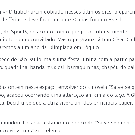
ight” trabalharam dobrado nesses últimos dias, prepara
e férias e deve ficar cerca de 30 dias fora do Brasil.
”, do SporTV, de acordo com o que já foi intensamente
aliotte, como convidado. Mas o programa já tem César Cie
taremos a um ano da Olimpíada em Tóquio.
sede de São Paulo, mais uma festa junina com a particip
o: quadrilha, banda musical, barraquinhas, chapéu de pal
das ontem neste espaço, envolvendo a novela “Salve-se 
obo, acabou ocorrendo uma alteração em cima do laço. A G
ca. Decidiu-se que a atriz viverá um dos principais papéis
a mudou. Eles não estarão no elenco de “Salve-se quem p
o vir a integrar o elenco.