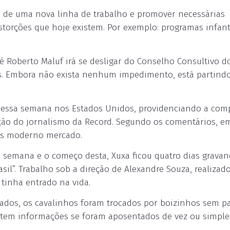
 de uma nova linha de trabalho e promover necessárias
istorções que hoje existem. Por exemplo: programas infant
é Roberto Maluf irá se desligar do Conselho Consultivo d
s. Embora não exista nenhum impedimento, está partindo
ssa semana nos Estados Unidos, providenciando a com
ção do jornalismo da Record. Segundo os comentários, e
ais moderno mercado.
a semana e o começo desta, Xuxa ficou quatro dias grava
sil”. Trabalho sob a direção de Alexandre Souza, realizad
 tinha entrado na vida.
ados, os cavalinhos foram trocados por boizinhos sem p
istem informações se foram aposentados de vez ou simpl