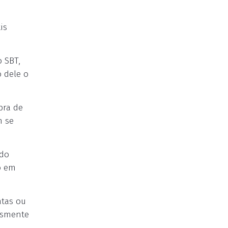
is
o SBT,
 dele o
pra de
m se
ndo
o em
atas ou
esmente