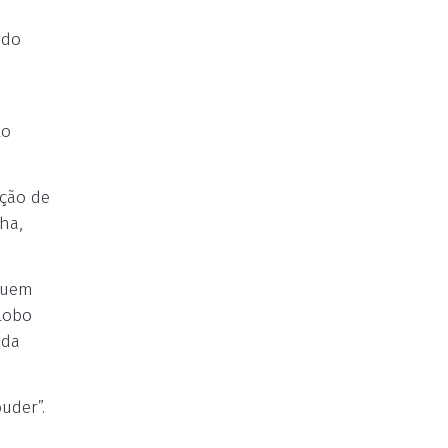
ndo
lo
ação de
ha,
quem
lobo
 da
uder”.