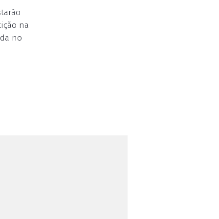
starão
tição na
nda no