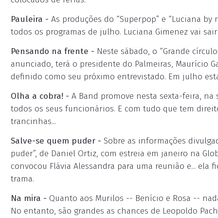
Pauleira -
As produções do “Superpop” e “Luciana by n
todos os programas de julho. Luciana Gimenez vai sair d
Pensando na frente -
Neste sábado, o “Grande círculo
anunciado, terá o presidente do Palmeiras, Maurício G
definido como seu próximo entrevistado. Em julho es
Olha a cobra! -
A Band promove nesta sexta-feira, na 
todos os seus funcionários. E com tudo que tem direit
trancinhas...
Salve-se quem puder -
Sobre as informações divulga
puder”, de Daniel Ortiz, com estreia em janeiro na Gl
convocou Flávia Alessandra para uma reunião e... ela fi
trama.
Na mira -
Quanto aos Murilos -- Benício e Rosa -- nad
No entanto, são grandes as chances de Leopoldo Pachec