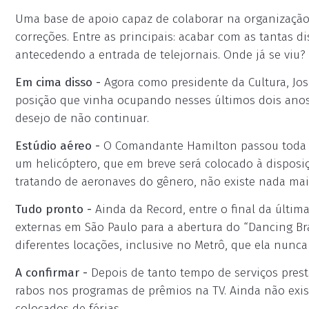
Uma base de apoio capaz de colaborar na organização
correções. Entre as principais: acabar com as tantas d
antecedendo a entrada de telejornais. Onde já se viu?
Em cima disso -
Agora como presidente da Cultura, Jos
posição que vinha ocupando nesses últimos dois ano
desejo de não continuar.
Estúdio aéreo -
O Comandante Hamilton passou toda e
um helicóptero, que em breve será colocado à disposi
tratando de aeronaves do gênero, não existe nada m
Tudo pronto -
Ainda da Record, entre o final da últim
externas em São Paulo para a abertura do “Dancing Bra
diferentes locações, inclusive no Metrô, que ela nunca
A confirmar -
Depois de tanto tempo de serviços prest
rabos nos programas de prêmios na TV. Ainda não ex
colocados de férias.