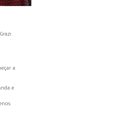
Grazi
meçar a
anda e
menos