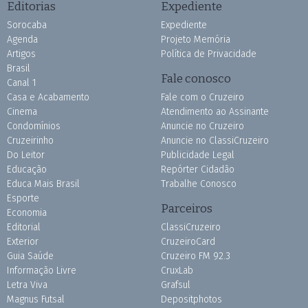
Editorias
Expediente
Sorocaba
Expediente
Agenda
Projeto Memória
Artigos
Política de Privacidade
Brasil
Fale conosco
Canal 1
Casa e Acabamento
Fale com o Cruzeiro
Cinema
Atendimento ao Assinante
Condomínios
Anuncie no Cruzeiro
Cruzeirinho
Anuncie no ClassiCruzeiro
Do Leitor
Publicidade Legal
Educação
Repórter Cidadão
Educa Mais Brasil
Trabalhe Conosco
Esporte
Parceiros
Economia
Editorial
ClassiCruzeiro
Exterior
CruzeiroCard
Guia Saúde
Cruzeiro FM 92.3
Informação Livre
CruxLab
Letra Viva
Grafsul
Magnus Futsal
Depositphotos