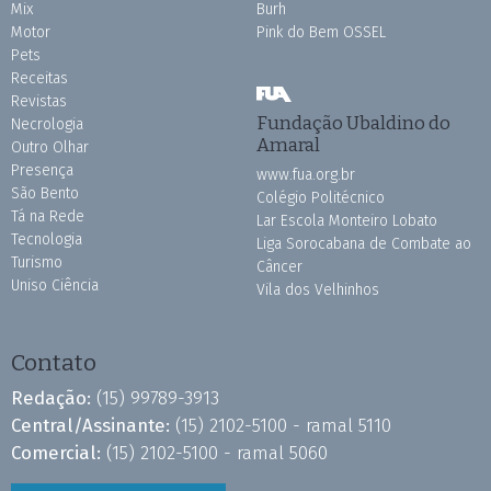
Mix
Burh
Motor
Pink do Bem OSSEL
Pets
Receitas
Revistas
Fundação Ubaldino do
Necrologia
Amaral
Outro Olhar
Presença
www.fua.org.br
São Bento
Colégio Politécnico
Tá na Rede
Lar Escola Monteiro Lobato
Tecnologia
Liga Sorocabana de Combate ao
Turismo
Câncer
Uniso Ciência
Vila dos Velhinhos
Contato
Redação:
(15) 99789-3913
Central/Assinante:
(15) 2102-5100 - ramal 5110
Comercial:
(15) 2102-5100 - ramal 5060