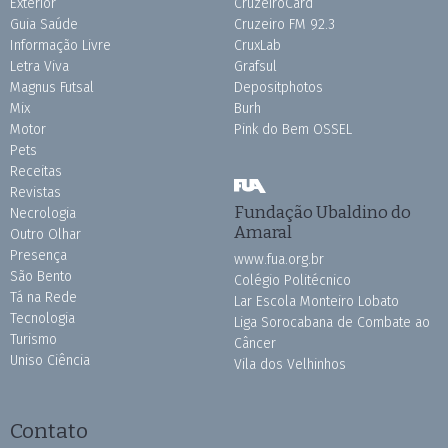
Exterior
CruzeiroCard
Guia Saúde
Cruzeiro FM 92.3
Informação Livre
CruxLab
Letra Viva
Grafsul
Magnus Futsal
Depositphotos
Mix
Burh
Motor
Pink do Bem OSSEL
Pets
Receitas
Revistas
Fundação Ubaldino do
Necrologia
Amaral
Outro Olhar
Presença
www.fua.org.br
São Bento
Colégio Politécnico
Tá na Rede
Lar Escola Monteiro Lobato
Tecnologia
Liga Sorocabana de Combate ao
Turismo
Câncer
Uniso Ciência
Vila dos Velhinhos
Contato