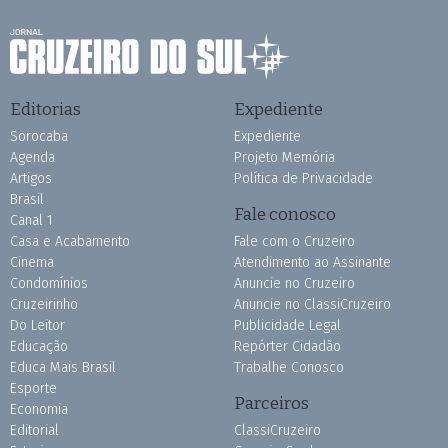
Editorias
Expediente
Sorocaba
Expediente
Agenda
Projeto Memória
Artigos
Política de Privacidade
Brasil
Fale conosco
Canal 1
Casa e Acabamento
Fale com o Cruzeiro
Cinema
Atendimento ao Assinante
Condomínios
Anuncie no Cruzeiro
Cruzeirinho
Anuncie no ClassiCruzeiro
Do Leitor
Publicidade Legal
Educação
Repórter Cidadão
Educa Mais Brasil
Trabalhe Conosco
Esporte
Parceiros
Economia
Editorial
ClassiCruzeiro