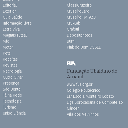
Editorial
ClassiCruzeiro
Exterior
CruzeiroCard
Guia Saúde
Cruzeiro FM 92.3
Informação Livre
CruxLab
Letra Viva
Grafsul
Magnus Futsal
Depositphotos
Mix
Burh
Motor
Pink do Bem OSSEL
Pets
Receitas
Revistas
Fundação Ubaldino do
Necrologia
Amaral
Outro Olhar
Presença
www.fua.org.br
São Bento
Colégio Politécnico
Tá na Rede
Lar Escola Monteiro Lobato
Tecnologia
Liga Sorocabana de Combate ao
Turismo
Câncer
Uniso Ciência
Vila dos Velhinhos