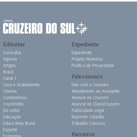
Editorias
Expediente
Sorocaba
Expediente
Agenda
Projeto Memória
Artigos
Política de Privacidade
Brasil
Fale conosco
Canal 1
Casa e Acabamento
Fale com o Cruzeiro
Cinema
Atendimento ao Assinante
Condomínios
Anuncie no Cruzeiro
Cruzeirinho
Anuncie no ClassiCruzeiro
Do Leitor
Publicidade Legal
Educação
Repórter Cidadão
Educa Mais Brasil
Trabalhe Conosco
Esporte
Parceiros
Economia