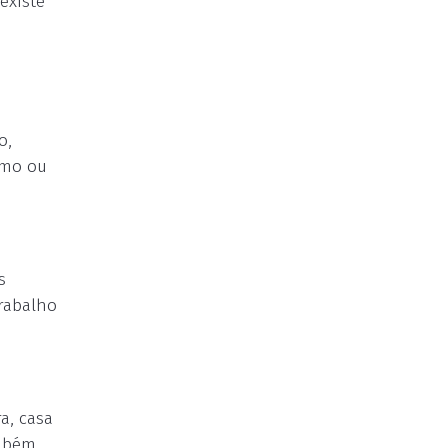
existe
o,
esmo ou
s
rabalho
a, casa
ambém