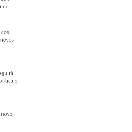
ande.
 aos
 novos
eguirá
lítica e
o novo