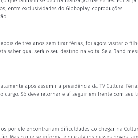
ço que também se deu na realização das séries. Por aí já 
dos, entre exclusividades do Globoplay, coproduções
ão.
pois de três anos sem tirar férias, foi agora visitar o filh
Resta saber qual será o seu destino na volta. Se a Band m
atamente após assumir a presidência da TV Cultura. Féria
cargo. Só deve retornar e aí seguir em frente com seu t
dos por ele encontrariam dificuldades ao chegar na Cultur
ção. Mas o que se informa é que alguns desses novos t