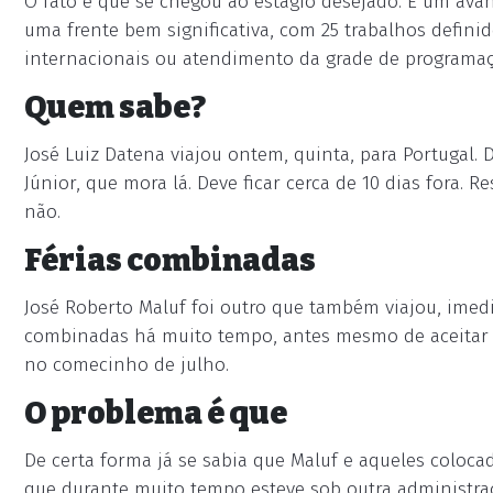
O fato é que se chegou ao estágio desejado. É um avan
uma frente bem significativa, com 25 trabalhos defini
internacionais ou atendimento da grade de programaç
Quem sabe?
José Luiz Datena viajou ontem, quinta, para Portugal. De
Júnior, que mora lá. Deve ficar cerca de 10 dias fora. 
não.
Férias combinadas
José Roberto Maluf foi outro que também viajou, imedi
combinadas há muito tempo, antes mesmo de aceitar o 
no comecinho de julho.
O problema é que
De certa forma já se sabia que Maluf e aqueles coloca
que durante muito tempo esteve sob outra administra