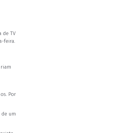
a de TV
-feira.
iriam
os. Por
a de um