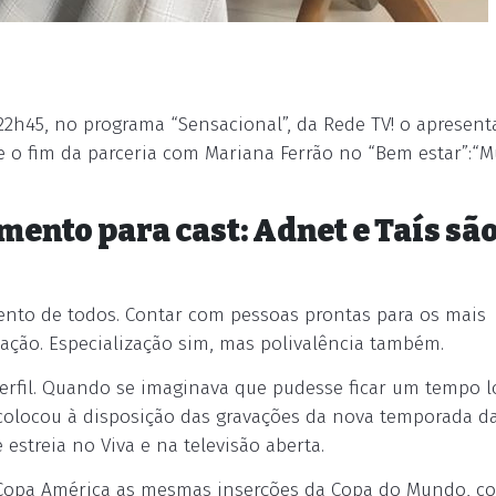
 22h45, no programa “Sensacional”, da Rede TV! o apresen
e o fim da parceria com Mariana Ferrão no “Bem estar”:“M
ento para cast: Adnet e Taís sã
ento de todos. Contar com pessoas prontas para os mais
uação. Especialização sim, mas polivalência também.
perfil. Quando se imaginava que pudesse ficar um tempo 
e colocou à disposição das gravações da nova temporada d
estreia no Viva e na televisão aberta.
a Copa América as mesmas inserções da Copa do Mundo, c