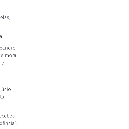
elas,
al.
Leandro
ue mora
 e
Lúcio
tá
recebeu
dência”.