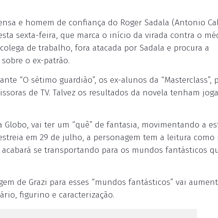
rensa e homem de confiança do Roger Sadala (Antonio Cal
ta sexta-feira, que marca o início da virada contra o méd
 colega de trabalho, fora atacada por Sadala e procura a
 sobre o ex-patrão.
nte “O sétimo guardião”, os ex-alunos da “Masterclass”, p
ssoras de TV. Talvez os resultados da novela tenham jog
a Globo, vai ter um “quê” de fantasia, movimentando a es
 estreia em 29 de julho, a personagem tem a leitura como
a acabará se transportando para os mundos fantásticos q
gem de Grazi para esses “mundos fantásticos” vai aument
rio, figurino e caracterização.