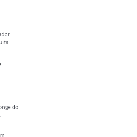
tador
uita
o
longe do
a
om