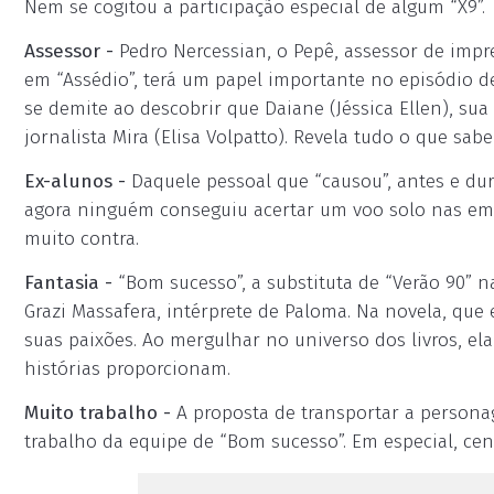
Nem se cogitou a participação especial de algum “X9”.
Assessor -
Pedro Nercessian, o Pepê, assessor de imp
em “Assédio”, terá um papel importante no episódio des
se demite ao descobrir que Daiane (Jéssica Ellen), sua
jornalista Mira (Elisa Volpatto). Revela tudo o que sabe
Ex-alunos -
Daquele pessoal que “causou”, antes e dura
agora ninguém conseguiu acertar um voo solo nas emi
muito contra.
Fantasia -
“Bom sucesso”, a substituta de “Verão 90” n
Grazi Massafera, intérprete de Paloma. Na novela, que
suas paixões. Ao mergulhar no universo dos livros, el
histórias proporcionam.
Muito trabalho -
A proposta de transportar a persona
trabalho da equipe de “Bom sucesso”. Em especial, cená