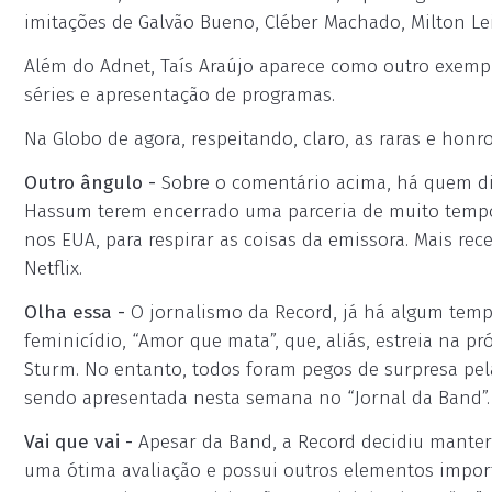
imitações de Galvão Bueno, Cléber Machado, Milton Lei
Além do Adnet, Taís Araújo aparece como outro exempl
séries e apresentação de programas.
Na Globo de agora, respeitando, claro, as raras e honr
Outro ângulo -
Sobre o comentário acima, há quem dig
Hassum terem encerrado uma parceria de muito tempo
nos EUA, para respirar as coisas da emissora. Mais r
Netflix.
Olha essa -
O jornalismo da Record, já há algum tempo
feminicídio, “Amor que mata”, que, aliás, estreia na p
Sturm. No entanto, todos foram pegos de surpresa p
sendo apresentada nesta semana no “Jornal da Band”.
Vai que vai -
Apesar da Band, a Record decidiu manter 
uma ótima avaliação e possui outros elementos import