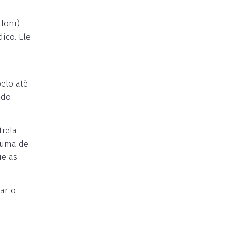
loni)
ico. Ele
elo até
ado
trela
 uma de
ue as
ar o