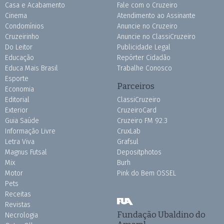
Casa e Acabamento
Fale com o Cruzeiro
Cinema
Atendimento ao Assinante
Condomínios
Anuncie no Cruzeiro
Cruzeirinho
Anuncie no ClassiCruzeiro
Do Leitor
Publicidade Legal
Educação
Repórter Cidadão
Educa Mais Brasil
Trabalhe Conosco
Esporte
Parceiros
Economia
Editorial
ClassiCruzeiro
Exterior
CruzeiroCard
Guia Saúde
Cruzeiro FM 92.3
Informação Livre
CruxLab
Letra Viva
Grafsul
Magnus Futsal
Depositphotos
Mix
Burh
Motor
Pink do Bem OSSEL
Pets
Receitas
Revistas
Fundação Ubaldino do
Necrologia