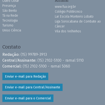
Amaral
Outro Olhar
Presença
www.fua.org.br
São Bento
Colégio Politécnico
Tá na Rede
Lar Escola Monteiro Lobato
Tecnologia
Liga Sorocabana de Combate ao
Turismo
Câncer
Uniso Ciência
Vila dos Velhinhos
Contato
Redação:
(15) 99789-3913
Central/Assinante:
(15) 2102-5100 - ramal 5110
Comercial:
(15) 2102-5100 - ramal 5060
Enviar e-mail para Redação
Enviar e-mail para Central/Assinante
Enviar e-mail para o Comercial