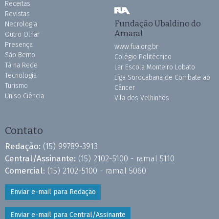
Receitas
Revistas
Fundação Ubaldino do
Necrologia
Amaral
Outro Olhar
Presença
www.fua.org.br
São Bento
Colégio Politécnico
Tá na Rede
Lar Escola Monteiro Lobato
Tecnologia
Liga Sorocabana de Combate ao
Turismo
Câncer
Uniso Ciência
Vila dos Velhinhos
Contato
Redação:
(15) 99789-3913
Central/Assinante:
(15) 2102-5100 - ramal 5110
Comercial:
(15) 2102-5100 - ramal 5060
Enviar e-mail para Redação
Enviar e-mail para Central/Assinante