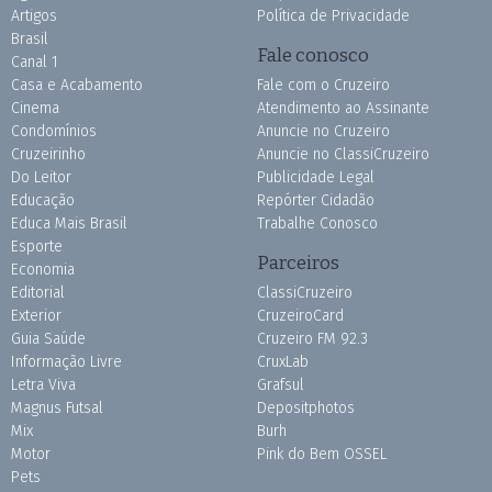
Artigos
Política de Privacidade
Brasil
Fale conosco
Canal 1
Casa e Acabamento
Fale com o Cruzeiro
Cinema
Atendimento ao Assinante
Condomínios
Anuncie no Cruzeiro
Cruzeirinho
Anuncie no ClassiCruzeiro
Do Leitor
Publicidade Legal
Educação
Repórter Cidadão
Educa Mais Brasil
Trabalhe Conosco
Esporte
Parceiros
Economia
Editorial
ClassiCruzeiro
Exterior
CruzeiroCard
Guia Saúde
Cruzeiro FM 92.3
Informação Livre
CruxLab
Letra Viva
Grafsul
Magnus Futsal
Depositphotos
Mix
Burh
Motor
Pink do Bem OSSEL
Pets