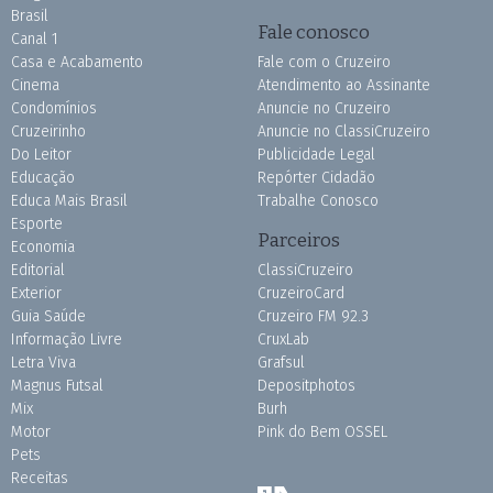
Brasil
Fale conosco
Canal 1
Casa e Acabamento
Fale com o Cruzeiro
Cinema
Atendimento ao Assinante
Condomínios
Anuncie no Cruzeiro
Cruzeirinho
Anuncie no ClassiCruzeiro
Do Leitor
Publicidade Legal
Educação
Repórter Cidadão
Educa Mais Brasil
Trabalhe Conosco
Esporte
Parceiros
Economia
Editorial
ClassiCruzeiro
Exterior
CruzeiroCard
Guia Saúde
Cruzeiro FM 92.3
Informação Livre
CruxLab
Letra Viva
Grafsul
Magnus Futsal
Depositphotos
Mix
Burh
Motor
Pink do Bem OSSEL
Pets
Receitas