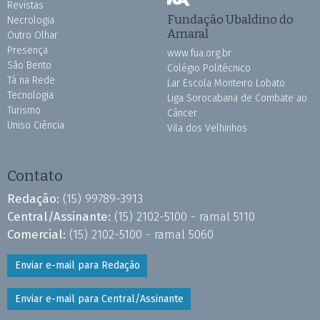
Revistas
Fundação Ubaldino do
Necrologia
Amaral
Outro Olhar
Presença
www.fua.org.br
São Bento
Colégio Politécnico
Tá na Rede
Lar Escola Monteiro Lobato
Tecnologia
Liga Sorocabana de Combate ao
Turismo
Câncer
Uniso Ciência
Vila dos Velhinhos
Contato
Redação:
(15) 99789-3913
Central/Assinante:
(15) 2102-5100 - ramal 5110
Comercial:
(15) 2102-5100 - ramal 5060
Enviar e-mail para Redação
Enviar e-mail para Central/Assinante