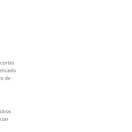
 cortes
elicado
ro de
údios
izar