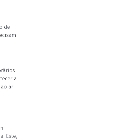
mo de
recisam
orários
tecer a
 ao ar
um
. Este,