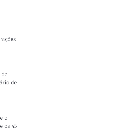
trações
2 de
ário de
e o
é os 45