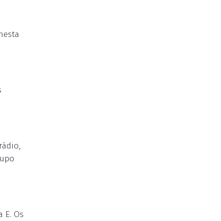
nesta
s
rádio,
rupo
a E. Os