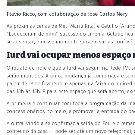
Flávio Ricco, com colaboração de José Carlos Nery
As próximas cenas de Mel (Maria Rita) e Getúlio (Arlin
“Esqueceram de mim”, sucesso do cinema. Getúlio fica
se ausentar, e nesse momento surgem várias confusõe
Iurd vai ocupar menos espaço 
O retrato de hoje é que a Iurd vai seguir na Rede TV!, 
serão mantidos. A única mudança já combinada e sem 
partir de 1º de fevereiro, e apenas na faixa do meio-di
das 13h às 15h. E para este espaço que será aberto, ex
A primeira é continuar com toda a programação da ma
concessionários no meio, e promover a entrada do pa
A outra, vindo a se confirmar a saída do Edu e o rema
conteúdo da casa -- pode ser até um novo telejornal, 