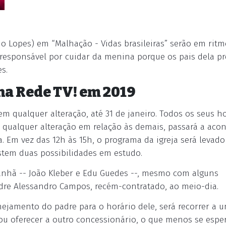
do Lopes) em “Malhação - Vidas brasileiras” serão em rit
 responsável por cuidar da menina porque os pais dela p
s.
na Rede TV! em 2019
sem qualquer alteração, até 31 de janeiro. Todos os seus h
qualquer alteração em relação às demais, passará a acon
a. Em vez das 12h às 15h, o programa da igreja será levado
istem duas possibilidades em estudo.
nhã -- João Kleber e Edu Guedes --, mesmo com alguns
dre Alessandro Campos, recém-contratado, ao meio-dia.
nejamento do padre para o horário dele, será recorrer a 
ou oferecer a outro concessionário, o que menos se espera