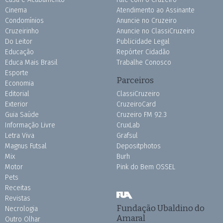
Cinema
Atendimento ao Assinante
Condomínios
Anuncie no Cruzeiro
Cruzeirinho
Anuncie no ClassiCruzeiro
Do Leitor
Publicidade Legal
Educação
Repórter Cidadão
Educa Mais Brasil
Trabalhe Conosco
Esporte
Parceiros
Economia
Editorial
ClassiCruzeiro
Exterior
CruzeiroCard
Guia Saúde
Cruzeiro FM 92.3
Informação Livre
CruxLab
Letra Viva
Grafsul
Magnus Futsal
Depositphotos
Mix
Burh
Motor
Pink do Bem OSSEL
Pets
Receitas
Revistas
Fundação Ubaldino do
Necrologia
Amaral
Outro Olhar