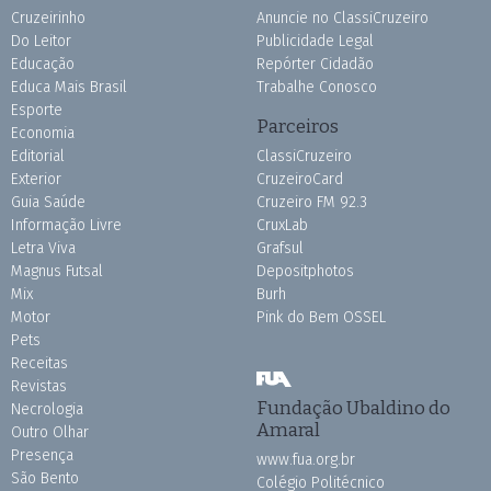
Cruzeirinho
Anuncie no ClassiCruzeiro
Do Leitor
Publicidade Legal
Educação
Repórter Cidadão
Educa Mais Brasil
Trabalhe Conosco
Esporte
Parceiros
Economia
Editorial
ClassiCruzeiro
Exterior
CruzeiroCard
Guia Saúde
Cruzeiro FM 92.3
Informação Livre
CruxLab
Letra Viva
Grafsul
Magnus Futsal
Depositphotos
Mix
Burh
Motor
Pink do Bem OSSEL
Pets
Receitas
Revistas
Fundação Ubaldino do
Necrologia
Amaral
Outro Olhar
Presença
www.fua.org.br
São Bento
Colégio Politécnico