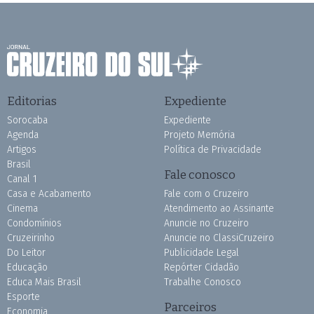
Editorias
Expediente
Sorocaba
Expediente
Agenda
Projeto Memória
Artigos
Política de Privacidade
Brasil
Fale conosco
Canal 1
Casa e Acabamento
Fale com o Cruzeiro
Cinema
Atendimento ao Assinante
Condomínios
Anuncie no Cruzeiro
Cruzeirinho
Anuncie no ClassiCruzeiro
Do Leitor
Publicidade Legal
Educação
Repórter Cidadão
Educa Mais Brasil
Trabalhe Conosco
Esporte
Parceiros
Economia