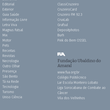
Editorial
ClassiCruzeiro
Exterior
CruzeiroCard
Guia Saúde
Cruzeiro FM 92.3
Informação Livre
CruxLab
Letra Viva
Grafsul
Magnus Futsal
Depositphotos
Mix
Burh
Motor
Pink do Bem OSSEL
Pets
Receitas
Revistas
Fundação Ubaldino do
Necrologia
Amaral
Outro Olhar
Presença
www.fua.org.br
São Bento
Colégio Politécnico
Tá na Rede
Lar Escola Monteiro Lobato
Tecnologia
Liga Sorocabana de Combate ao
Turismo
Câncer
Uniso Ciência
Vila dos Velhinhos