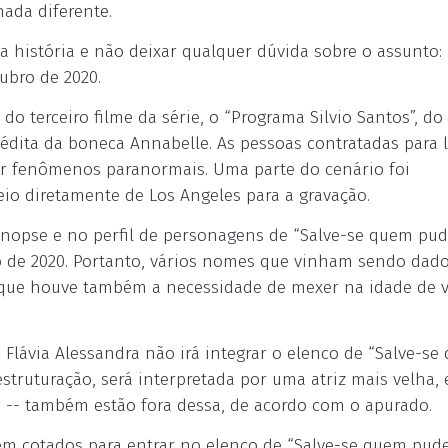
nada diferente.
 história e não deixar qualquer dúvida sobre o assunto: 
ubro de 2020.
 terceiro filme da série, o “Programa Silvio Santos”, do
édita da boneca Annabelle. As pessoas contratadas para 
or fenômenos paranormais. Uma parte do cenário foi
veio diretamente de Los Angeles para a gravação.
opse e no perfil de personagens de “Salve-se quem pude
iro de 2020. Portanto, vários nomes que vinham sendo da
rque houve também a necessidade de mexer na idade de v
Flávia Alessandra não irá integrar o elenco de “Salve-se
truturação, será interpretada por uma atriz mais velha, 
a -- também estão fora dessa, de acordo com o apurado.
m cotados para entrar no elenco de “Salve-se quem pude