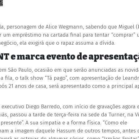
lila, personagem de Alice Wegmann, sabendo que Miguel (
ar um empréstimo na cartada final para tentar “comprar”
egócio, ela exigirá que o rapaz assuma a dívida.
T e marca evento de apresentaç
em São Paulo, ocasião em que serão anunciadas as novid
 fila, o talk show “Tá pago”, com apresentação de Leand
ós 21 anos de casa, será apresentado como a principal a
 executivo Diego Barredo, com início de gravações agora
ás, passou a tarde de terça-feira na sede da Turner, na Vi
resente”. A sua simpatia e a forma física. “Como ele
tinham a imagem daquele Hassum de outros tempos, antes 
verá as estreias de algumas séries, como “Irmãos Freitas