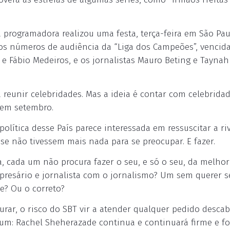
 programadora realizou uma festa, terça-feira em São Pau
s números de audiência da “Liga dos Campeões”, vencida
a e Fábio Medeiros, e os jornalistas Mauro Beting e Taynah
á reunir celebridades. Mas a ideia é contar com celebrida
 em setembro.
olítica desse País parece interessada em ressuscitar a ri
 se não tivessem mais nada para se preocupar. E fazer.
cada um não procura fazer o seu, e só o seu, da melhor
presário e jornalista com o jornalismo? Um sem querer s
e? Ou o correto?
ar, o risco do SBT vir a atender qualquer pedido descab
m: Rachel Sheherazade continua e continuará firme e fo