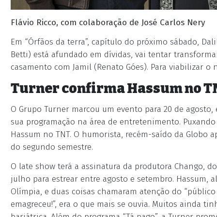
Flávio Ricco, com colaboração de José Carlos Nery
Em “Órfãos da terra”, capítulo do próximo sábado, Da
Betti) está afundado em dívidas, vai tentar transform
casamento com Jamil (Renato Góes). Para viabilizar o n
Turner confirma Hassum no TN
O Grupo Turner marcou um evento para 20 de agosto, 
sua programação na área de entretenimento. Puxando a
Hassum no TNT. O humorista, recém-saído da Globo ap
do segundo semestre.
O late show terá a assinatura da produtora Chango, do
julho para estrear entre agosto e setembro. Hassum, ali
Olímpia, e duas coisas chamaram atenção do “público p
emagreceu!”, era o que mais se ouvia. Muitos ainda 
bariátrica. Além do programa “Tá pago”, a Turner promo