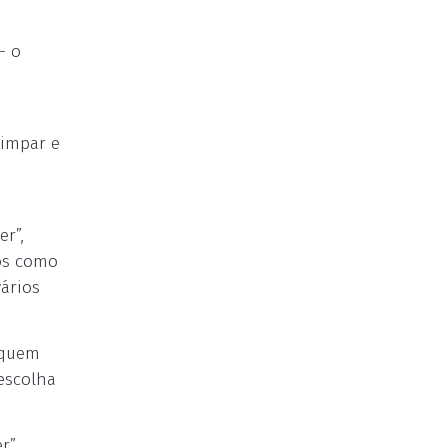
- o
limpar e
r”,
dos como
ários
 quem
escolha
r”.