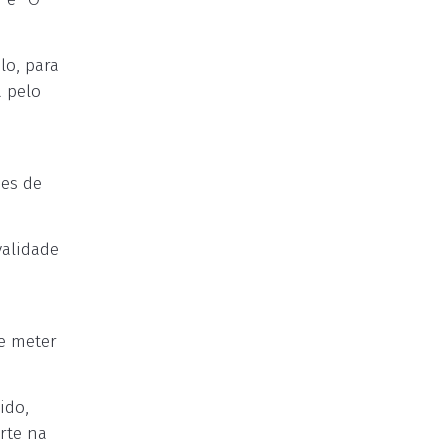
lo, para
 pelo
des de
validade
e meter
ido,
rte na