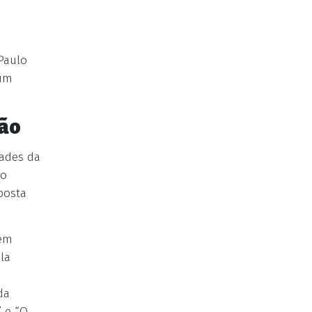
Paulo
 um
ão
ades da
ro
posta
 em
la
da
” e “O