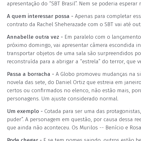
apresentação do “SBT Brasil”. Nem se poderia esperar 
A quem interessar possa -
Apenas para completar essa
contrato da Rachel Sheherazade com o SBT vai até out
Annabelle outra vez -
Em paralelo com o lançamento do
próximo domingo, vai apresentar câmera escondida in
transportar objetos de uma sala são surpreendidos p
reconstruída para a abrigar a “estrela” do terror, que 
Passa a borracha -
A Globo promoveu mudanças na sin
novela das sete, do Daniel Ortiz que estreia em jane
certos ou confirmados no elenco, não estão mais, po
personagens. Um ajuste considerado normal.
Um exemplo -
Cotada para ser uma das protagonistas, 
puder”. A personagem em questão, por causa dessa rees
que ainda não aconteceu. Os Murilos -- Benício e Ros
Pode chegar -
E se tem nomes saindo, outros estão be