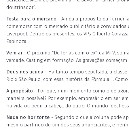
doutrinador”.
Festa para o mercado -
Ainda a propósito da Turner, a
comemorar com o mercado publicitário e convidados o
Liverpool. Dentre os presentes, os VPs Gilberto Corazz
Espinoza.
Vem aí -
O próximo “De férias com o ex”, da MTV, só ir
verdade. Casting em formação. As gravações começam
Deus nos acuda -
Há tanto tempo sepultada, a classe p
Rio x São Paulo, com essa história da Fórmula 1. Como
A propósito -
Por que, num momento como o de agora, 
maneira possível? Por exemplo: empresário em ser em
na vida ou pedir a cabeça do outro. O mundo ideal ess
Nada no horizonte -
Segundo o que a coluna pode apur
mesmo partindo de um dos seus anunciantes, é nenhu