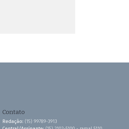
Contato
Redação:
(15) 99789-3913
Central/Assinante:
(15) 2102-5100 - ramal 5110