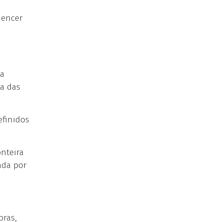
luencer
ma
xa das
efinidos
nteira
ada por
oras,