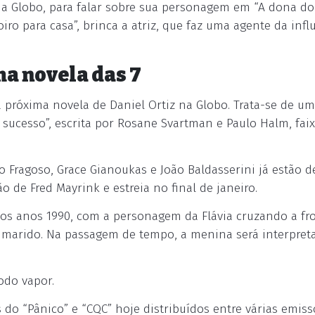
 na Globo, para falar sobre sua personagem em “A dona do
oiro para casa”, brinca a atriz, que faz uma agente da inf
ma novela das 7
 próxima novela de Daniel Ortiz na Globo. Trata-se de u
ucesso”, escrita por Rosane Svartman e Paulo Halm, fai
go Fragoso, Grace Gianoukas e João Baldasserini já estão d
ão de Fred Mayrink e estreia no final de janeiro.
nos anos 1990, com a personagem da Flávia cruzando a fro
 o marido. Na passagem de tempo, a menina será interpret
odo vapor.
s do “Pânico” e “CQC” hoje distribuídos entre várias emiss