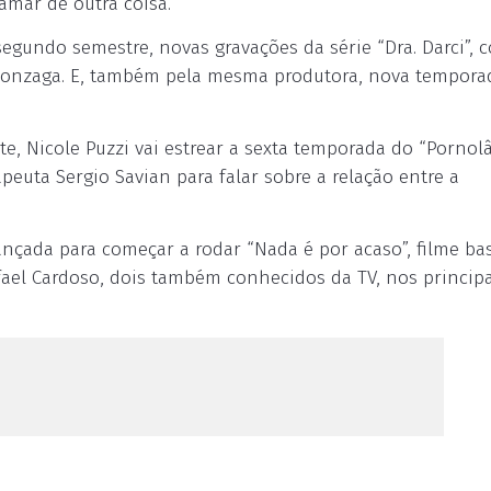
amar de outra coisa.
segundo semestre, novas gravações da série “Dra. Darci”,
s Gonzaga. E, também pela mesma produtora, nova tempora
te, Nicole Puzzi vai estrear a sexta temporada do “Pornol
rapeuta Sergio Savian para falar sobre a relação entre a
nçada para começar a rodar “Nada é por acaso”, filme b
afael Cardoso, dois também conhecidos da TV, nos princip