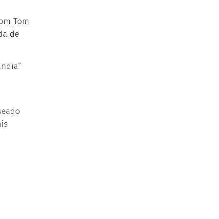
 com Tom
da de
ândia”
aseado
ais