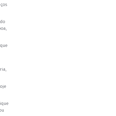
iços
 do
boa,
 que
ria,
oje
rique
ou