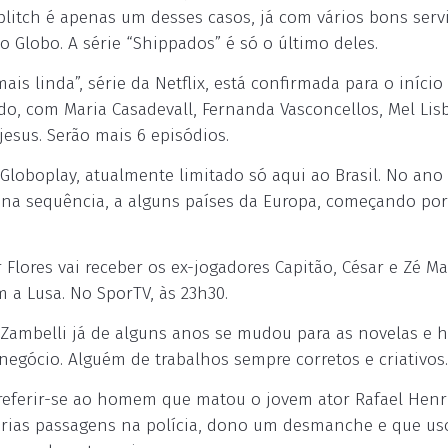
blitch é apenas um desses casos, já com vários bons serv
 Globo. A série “Shippados” é só o último deles.
s linda”, série da Netflix, está confirmada para o início
o, com Maria Casadevall, Fernanda Vasconcellos, Mel Lis
jesus. Serão mais 6 episódios.
Globoplay, atualmente limitado só aqui ao Brasil. No ano
 na sequência, a alguns países da Europa, começando por
Flores vai receber os ex-jogadores Capitão, César e Zé Ma
m a Lusa. No SporTV, às 23h30.
 Zambelli já de alguns anos se mudou para as novelas e h
negócio. Alguém de trabalhos sempre corretos e criativos.
: referir-se ao homem que matou o jovem ator Rafael Hen
várias passagens na polícia, dono um desmanche e que us