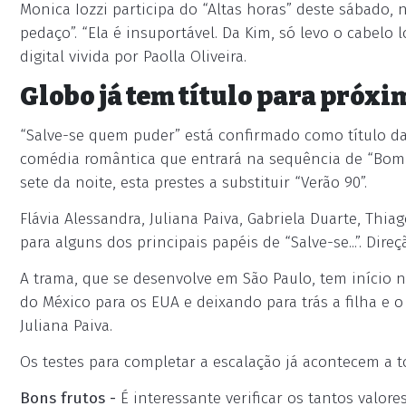
Monica Iozzi participa do “Altas horas” deste sábado,
pedaço”. “Ela é insuportável. Da Kim, só levo o cabelo l
digital vivida por Paolla Oliveira.
Globo já tem título para próxi
“Salve-se quem puder” está confirmado como título da
comédia romântica que entrará na sequência de “Bom s
sete da noite, esta prestes a substituir “Verão 90”.
Flávia Alessandra, Juliana Paiva, Gabriela Duarte, Thia
para alguns dos principais papéis de “Salve-se...”. Direç
A trama, que se desenvolve em São Paulo, tem início 
do México para os EUA e deixando para trás a filha e
Juliana Paiva.
Os testes para completar a escalação já acontecem a t
Bons frutos -
É interessante verificar os tantos valore