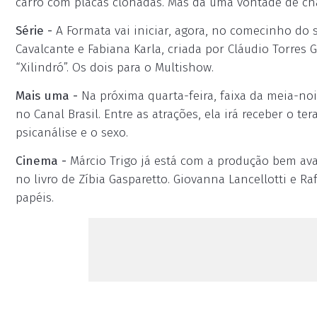
carro com placas clonadas. Mas dá uma vontade de ch
Série -
A Formata vai iniciar, agora, no comecinho do 
Cavalcante e Fabiana Karla, criada por Cláudio Torre
“Xilindró”. Os dois para o Multishow.
Mais uma -
Na próxima quarta-feira, faixa da meia-noi
no Canal Brasil. Entre as atrações, ela irá receber o te
psicanálise e o sexo.
Cinema -
Márcio Trigo já está com a produção bem ava
no livro de Zíbia Gasparetto. Giovanna Lancellotti e R
papéis.