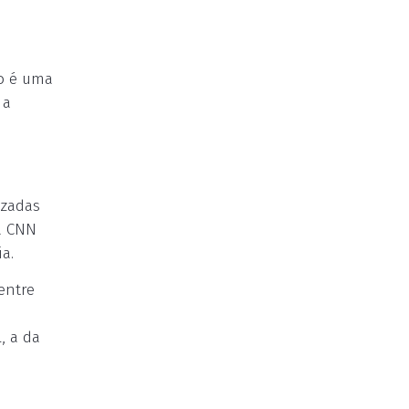
o é uma
 a
izadas
a CNN
a.
entre
, a da