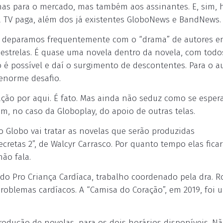
enas para o mercado, mas também aos assinantes. E, sim, 
na TV paga, além dos já existentes GloboNews e BandNews.
 deparamos frequentemente com o “drama” de autores 
e estrelas. É quase uma novela dentro da novela, com todo
o é possível e daí o surgimento de descontentes. Para o au
enorme desafio.
ão por aqui. É fato. Mas ainda não seduz como se espera
m, no caso da Globoplay, do apoio de outras telas.
o Globo vai tratar as novelas que serão produzidas
retas 2”, de Walcyr Carrasco. Por quanto tempo elas fica
ão fala.
do Pro Criança Cardíaca, trabalho coordenado pela dra. R
roblemas cardíacos. A “Camisa do Coração”, em 2019, foi 
odução de novelas, para os dois horários disponíveis. N