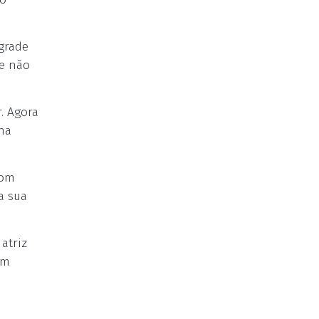
grade
te não
. Agora
na
Bom
a sua
atriz
ém