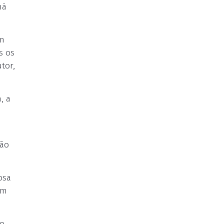
há
em
s os
tor,
, a
rão
osa
um
ão