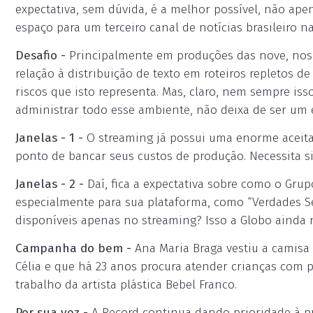
expectativa, sem dúvida, é a melhor possível, não ap
espaço para um terceiro canal de notícias brasileiro 
Desafio -
Principalmente em produções das nove, nos
relação à distribuição de texto em roteiros repletos d
riscos que isto representa. Mas, claro, nem sempre iss
administrar todo esse ambiente, não deixa de ser um 
Janelas -
1 -
O streaming já possui uma enorme aceitaç
ponto de bancar seus custos de produção. Necessita si
Janelas - 2 -
Daí, fica a expectativa sobre como o Grup
especialmente para sua plataforma, como “Verdades Sec
disponíveis apenas no streaming? Isso a Globo ainda n
Campanha do bem -
Ana Maria Braga vestiu a camisa 
Célia e que há 23 anos procura atender crianças com p
trabalho da artista plástica Bebel Franco.
Por sua vez -
A Record continua dando prioridade à pr