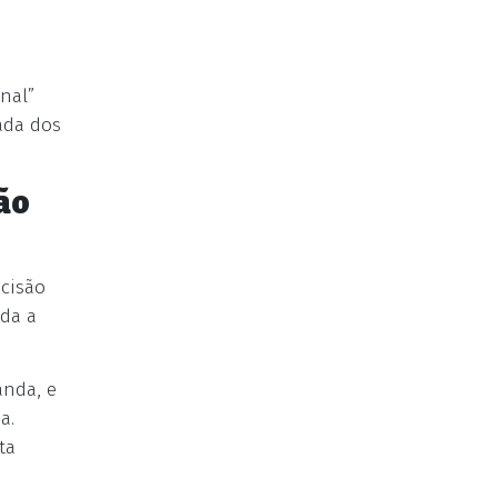
nal”
ada dos
ão
ecisão
ada a
anda, e
a.
ta