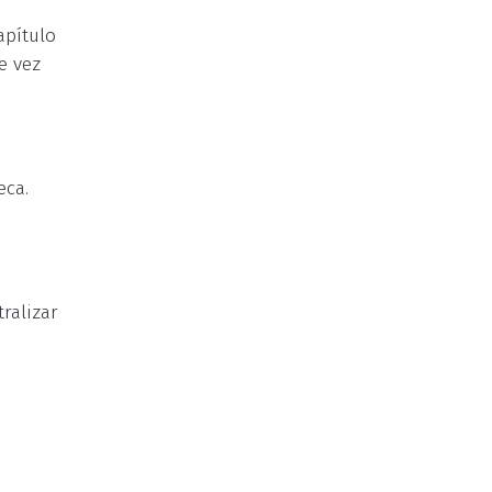
apítulo
e vez
eca.
ralizar