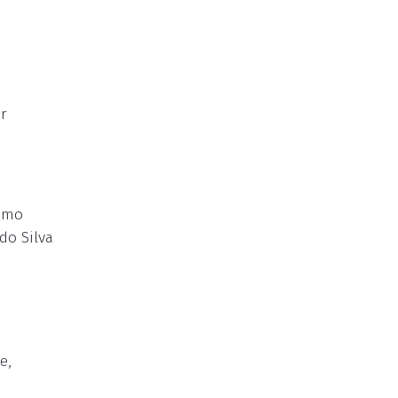
r
timo
do Silva
e,