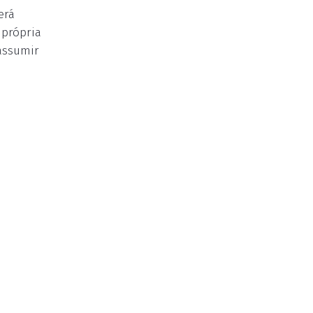
erá
 própria
assumir