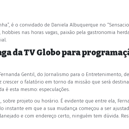
nha”, é o convidado de Daniela Albuquerque no “Sensacio
ta, hobbies nas horas vagas, paixão pela gastronomia herd
ial.
anga da TV Globo para programaç
 Fernanda Gentil, do Jornalismo para o Entretenimento, d
z crescer o falatório em torno da missão que será destin
ada é esta mesmo: especulações.
sobre projeto ou horário. É evidente que entre ela, Fern
ir do instante em que a sua mudança começou a ser ajustad
 planejado e com endereço certo, ninguém tem dúvida. Res