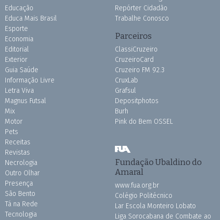
Educação
Repórter Cidadão
Educa Mais Brasil
Trabalhe Conosco
Esporte
Parceiros
Economia
Editorial
ClassiCruzeiro
Exterior
CruzeiroCard
Guia Saúde
Cruzeiro FM 92.3
Informação Livre
CruxLab
Letra Viva
Grafsul
Magnus Futsal
Depositphotos
Mix
Burh
Motor
Pink do Bem OSSEL
Pets
Receitas
Revistas
Fundação Ubaldino do
Necrologia
Amaral
Outro Olhar
Presença
www.fua.org.br
São Bento
Colégio Politécnico
Tá na Rede
Lar Escola Monteiro Lobato
Tecnologia
Liga Sorocabana de Combate ao