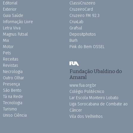
Editorial
ClassiCruzeiro
Exterior
CruzeiroCard
Guia Saúde
Cruzeiro FM 92.3
Informação Livre
CruxLab
Letra Viva
Grafsul
Magnus Futsal
Depositphotos
Mix
Burh
Motor
Pink do Bem OSSEL
Pets
Receitas
Revistas
Fundação Ubaldino do
Necrologia
Amaral
Outro Olhar
Presença
www.fua.org.br
São Bento
Colégio Politécnico
Tá na Rede
Lar Escola Monteiro Lobato
Tecnologia
Liga Sorocabana de Combate ao
Turismo
Câncer
Uniso Ciência
Vila dos Velhinhos