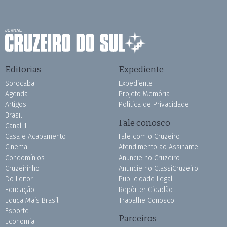
Editorias
Expediente
Sorocaba
Expediente
Agenda
Projeto Memória
Artigos
Política de Privacidade
Brasil
Fale conosco
Canal 1
Casa e Acabamento
Fale com o Cruzeiro
Cinema
Atendimento ao Assinante
Condomínios
Anuncie no Cruzeiro
Cruzeirinho
Anuncie no ClassiCruzeiro
Do Leitor
Publicidade Legal
Educação
Repórter Cidadão
Educa Mais Brasil
Trabalhe Conosco
Esporte
Parceiros
Economia