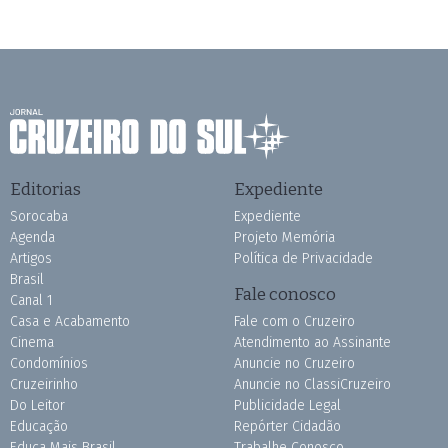
Editorias
Expediente
Sorocaba
Expediente
Agenda
Projeto Memória
Artigos
Política de Privacidade
Brasil
Fale conosco
Canal 1
Casa e Acabamento
Fale com o Cruzeiro
Cinema
Atendimento ao Assinante
Condomínios
Anuncie no Cruzeiro
Cruzeirinho
Anuncie no ClassiCruzeiro
Do Leitor
Publicidade Legal
Educação
Repórter Cidadão
Educa Mais Brasil
Trabalhe Conosco