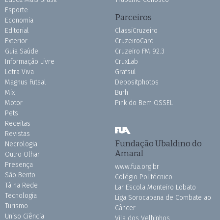
Esporte
Parceiros
Economia
Editorial
ClassiCruzeiro
Exterior
CruzeiroCard
Guia Saúde
Cruzeiro FM 92.3
Informação Livre
CruxLab
Letra Viva
Grafsul
Magnus Futsal
Depositphotos
Mix
Burh
Motor
Pink do Bem OSSEL
Pets
Receitas
Revistas
Fundação Ubaldino do
Necrologia
Amaral
Outro Olhar
Presença
www.fua.org.br
São Bento
Colégio Politécnico
Tá na Rede
Lar Escola Monteiro Lobato
Tecnologia
Liga Sorocabana de Combate ao
Turismo
Câncer
Uniso Ciência
Vila dos Velhinhos