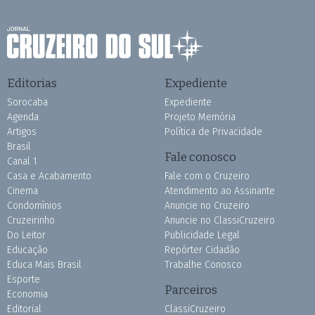
Editorias
Expediente
Sorocaba
Expediente
Agenda
Projeto Memória
Artigos
Política de Privacidade
Brasil
Fale conosco
Canal 1
Casa e Acabamento
Fale com o Cruzeiro
Cinema
Atendimento ao Assinante
Condomínios
Anuncie no Cruzeiro
Cruzeirinho
Anuncie no ClassiCruzeiro
Do Leitor
Publicidade Legal
Educação
Repórter Cidadão
Educa Mais Brasil
Trabalhe Conosco
Esporte
Parceiros
Economia
Editorial
ClassiCruzeiro