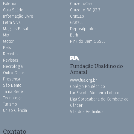
Exterior
CruzeiroCard
Guia Saúde
Cruzeiro FM 92.3
Informação Livre
CruxLab
Letra Viva
Grafsul
Magnus Futsal
Depositphotos
Mix
Burh
Motor
Pink do Bem OSSEL
Pets
Receitas
Revistas
Fundação Ubaldino do
Necrologia
Amaral
Outro Olhar
Presença
www.fua.org.br
São Bento
Colégio Politécnico
Tá na Rede
Lar Escola Monteiro Lobato
Tecnologia
Liga Sorocabana de Combate ao
Turismo
Câncer
Uniso Ciência
Vila dos Velhinhos
Contato