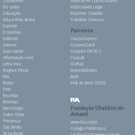
Cruzeirinho
Anuncie no ClassiCruzeiro
Do Leitor
Publicidade Legal
Educação
Repórter Cidadão
Educa Mais Brasil
Trabalhe Conosco
Esporte
Parceiros
Economia
Editorial
ClassiCruzeiro
Exterior
CruzeiroCard
Guia Saúde
Cruzeiro FM 92.3
Informação Livre
CruxLab
Letra Viva
Grafsul
Magnus Futsal
Depositphotos
Mix
Burh
Motor
Pink do Bem OSSEL
Pets
Receitas
Revistas
Fundação Ubaldino do
Necrologia
Amaral
Outro Olhar
Presença
www.fua.org.br
São Bento
Colégio Politécnico
Tá na Rede
Lar Escola Monteiro Lobato