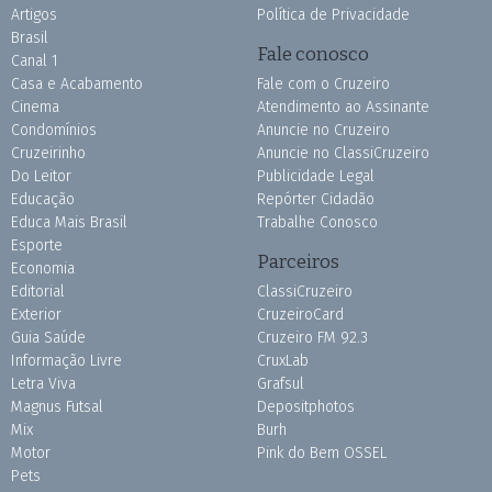
Artigos
Política de Privacidade
Brasil
Fale conosco
Canal 1
Casa e Acabamento
Fale com o Cruzeiro
Cinema
Atendimento ao Assinante
Condomínios
Anuncie no Cruzeiro
Cruzeirinho
Anuncie no ClassiCruzeiro
Do Leitor
Publicidade Legal
Educação
Repórter Cidadão
Educa Mais Brasil
Trabalhe Conosco
Esporte
Parceiros
Economia
Editorial
ClassiCruzeiro
Exterior
CruzeiroCard
Guia Saúde
Cruzeiro FM 92.3
Informação Livre
CruxLab
Letra Viva
Grafsul
Magnus Futsal
Depositphotos
Mix
Burh
Motor
Pink do Bem OSSEL
Pets