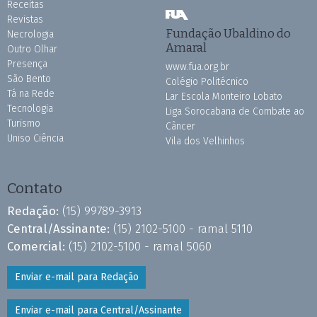
Receitas
Revistas
Fundação Ubaldino do
Necrologia
Amaral
Outro Olhar
Presença
www.fua.org.br
São Bento
Colégio Politécnico
Tá na Rede
Lar Escola Monteiro Lobato
Tecnologia
Liga Sorocabana de Combate ao
Turismo
Câncer
Uniso Ciência
Vila dos Velhinhos
Contato
Redação:
(15) 99789-3913
Central/Assinante:
(15) 2102-5100 - ramal 5110
Comercial:
(15) 2102-5100 - ramal 5060
Enviar e-mail para Redação
Enviar e-mail para Central/Assinante