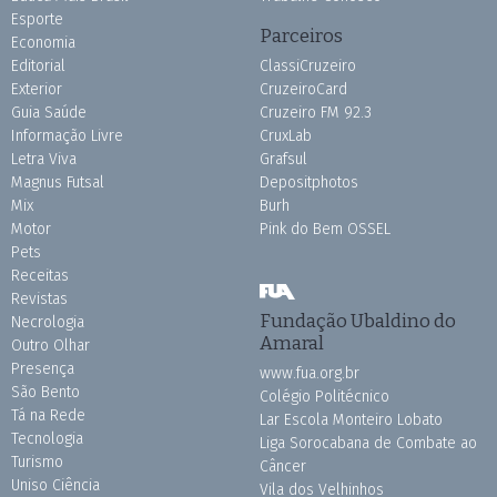
Esporte
Parceiros
Economia
Editorial
ClassiCruzeiro
Exterior
CruzeiroCard
Guia Saúde
Cruzeiro FM 92.3
Informação Livre
CruxLab
Letra Viva
Grafsul
Magnus Futsal
Depositphotos
Mix
Burh
Motor
Pink do Bem OSSEL
Pets
Receitas
Revistas
Fundação Ubaldino do
Necrologia
Amaral
Outro Olhar
Presença
www.fua.org.br
São Bento
Colégio Politécnico
Tá na Rede
Lar Escola Monteiro Lobato
Tecnologia
Liga Sorocabana de Combate ao
Turismo
Câncer
Uniso Ciência
Vila dos Velhinhos