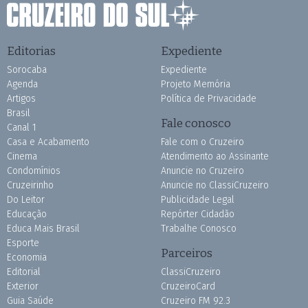
Editorias
Expediente
Sorocaba
Expediente
Agenda
Projeto Memória
Artigos
Política de Privacidade
Brasil
Fale conosco
Canal 1
Casa e Acabamento
Fale com o Cruzeiro
Cinema
Atendimento ao Assinante
Condomínios
Anuncie no Cruzeiro
Cruzeirinho
Anuncie no ClassiCruzeiro
Do Leitor
Publicidade Legal
Educação
Repórter Cidadão
Educa Mais Brasil
Trabalhe Conosco
Esporte
Parceiros
Economia
Editorial
ClassiCruzeiro
Exterior
CruzeiroCard
Guia Saúde
Cruzeiro FM 92.3