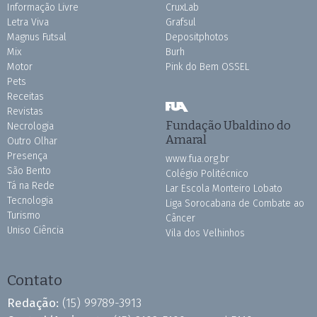
Informação Livre
CruxLab
Letra Viva
Grafsul
Magnus Futsal
Depositphotos
Mix
Burh
Motor
Pink do Bem OSSEL
Pets
Receitas
Revistas
Fundação Ubaldino do
Necrologia
Amaral
Outro Olhar
Presença
www.fua.org.br
São Bento
Colégio Politécnico
Tá na Rede
Lar Escola Monteiro Lobato
Tecnologia
Liga Sorocabana de Combate ao
Turismo
Câncer
Uniso Ciência
Vila dos Velhinhos
Contato
Redação:
(15) 99789-3913