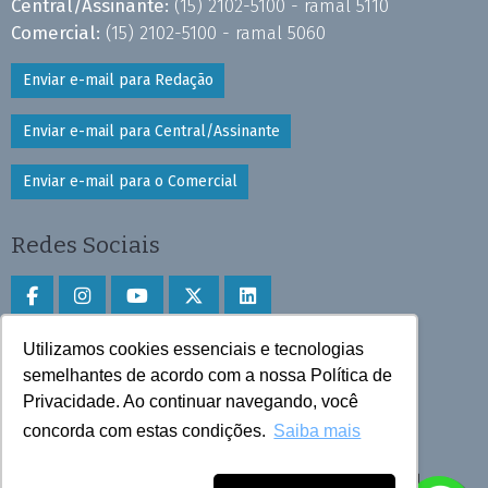
Central/Assinante:
(15) 2102-5100 - ramal 5110
Comercial:
(15) 2102-5100 - ramal 5060
Enviar e-mail para Redação
Enviar e-mail para Central/Assinante
Enviar e-mail para o Comercial
Redes Sociais
Utilizamos cookies essenciais e tecnologias
Faça download do aplicativo
semelhantes de acordo com a nossa Política de
Privacidade. Ao continuar navegando, você
Play Store e App Store
concorda com estas condições.
Saiba mais
Todos os direitos reservados © 2025 Cruzeiro do Sul