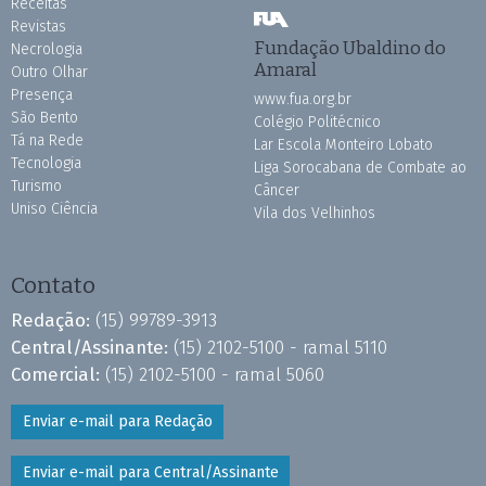
Receitas
Revistas
Fundação Ubaldino do
Necrologia
Amaral
Outro Olhar
Presença
www.fua.org.br
São Bento
Colégio Politécnico
Tá na Rede
Lar Escola Monteiro Lobato
Tecnologia
Liga Sorocabana de Combate ao
Turismo
Câncer
Uniso Ciência
Vila dos Velhinhos
Contato
Redação:
(15) 99789-3913
Central/Assinante:
(15) 2102-5100 - ramal 5110
Comercial:
(15) 2102-5100 - ramal 5060
Enviar e-mail para Redação
Enviar e-mail para Central/Assinante