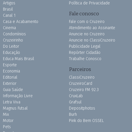
Artigos
Política de Privacidade
Brasil
Fale conosco
Canal 1
Casa e Acabamento
Fale com o Cruzeiro
Cinema
Atendimento ao Assinante
Condomínios
Anuncie no Cruzeiro
Cruzeirinho
Anuncie no ClassiCruzeiro
Do Leitor
Publicidade Legal
Educação
Repórter Cidadão
Educa Mais Brasil
Trabalhe Conosco
Esporte
Parceiros
Economia
Editorial
ClassiCruzeiro
Exterior
CruzeiroCard
Guia Saúde
Cruzeiro FM 92.3
Informação Livre
CruxLab
Letra Viva
Grafsul
Magnus Futsal
Depositphotos
Mix
Burh
Motor
Pink do Bem OSSEL
Pets