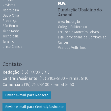
Revistas
Fundação Ubaldino do
Necrologia
Amaral
Outro Olhar
Presença
www.fua.org.br
São Bento
Colégio Politécnico
Tá na Rede
Lar Escola Monteiro Lobato
Tecnologia
Liga Sorocabana de Combate ao
Turismo
Câncer
Uniso Ciência
Vila dos Velhinhos
Contato
Redação:
(15) 99789-3913
Central/Assinante:
(15) 2102-5100 - ramal 5110
Comercial:
(15) 2102-5100 - ramal 5060
Enviar e-mail para Redação
Enviar e-mail para Central/Assinante