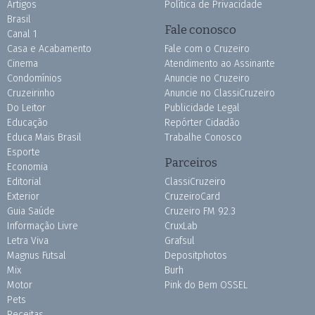
Artigos
Política de Privacidade
Brasil
Fale conosco
Canal 1
Casa e Acabamento
Fale com o Cruzeiro
Cinema
Atendimento ao Assinante
Condomínios
Anuncie no Cruzeiro
Cruzeirinho
Anuncie no ClassiCruzeiro
Do Leitor
Publicidade Legal
Educação
Repórter Cidadão
Educa Mais Brasil
Trabalhe Conosco
Esporte
Parceiros
Economia
Editorial
ClassiCruzeiro
Exterior
CruzeiroCard
Guia Saúde
Cruzeiro FM 92.3
Informação Livre
CruxLab
Letra Viva
Grafsul
Magnus Futsal
Depositphotos
Mix
Burh
Motor
Pink do Bem OSSEL
Pets
Receitas