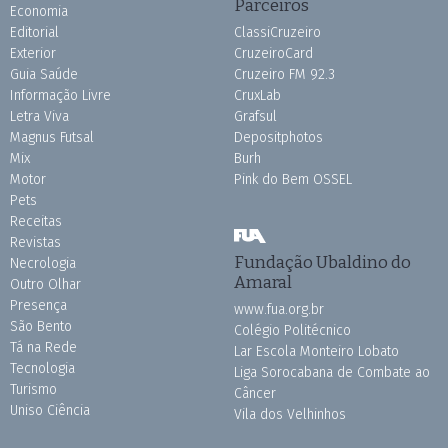
Parceiros
Economia
Editorial
ClassiCruzeiro
Exterior
CruzeiroCard
Guia Saúde
Cruzeiro FM 92.3
Informação Livre
CruxLab
Letra Viva
Grafsul
Magnus Futsal
Depositphotos
Mix
Burh
Motor
Pink do Bem OSSEL
Pets
Receitas
Revistas
Fundação Ubaldino do
Necrologia
Amaral
Outro Olhar
Presença
www.fua.org.br
São Bento
Colégio Politécnico
Tá na Rede
Lar Escola Monteiro Lobato
Tecnologia
Liga Sorocabana de Combate ao
Turismo
Câncer
Uniso Ciência
Vila dos Velhinhos