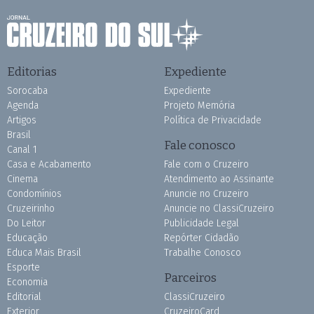
Editorias
Expediente
Sorocaba
Expediente
Agenda
Projeto Memória
Artigos
Política de Privacidade
Brasil
Fale conosco
Canal 1
Casa e Acabamento
Fale com o Cruzeiro
Cinema
Atendimento ao Assinante
Condomínios
Anuncie no Cruzeiro
Cruzeirinho
Anuncie no ClassiCruzeiro
Do Leitor
Publicidade Legal
Educação
Repórter Cidadão
Educa Mais Brasil
Trabalhe Conosco
Esporte
Parceiros
Economia
Editorial
ClassiCruzeiro
Exterior
CruzeiroCard