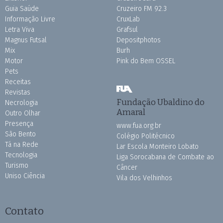
Guia Saúde
Cruzeiro FM 92.3
Informação Livre
CruxLab
Letra Viva
Grafsul
Magnus Futsal
Depositphotos
Mix
Burh
Motor
Pink do Bem OSSEL
Pets
Receitas
Revistas
Fundação Ubaldino do
Necrologia
Amaral
Outro Olhar
Presença
www.fua.org.br
São Bento
Colégio Politécnico
Tá na Rede
Lar Escola Monteiro Lobato
Tecnologia
Liga Sorocabana de Combate ao
Turismo
Câncer
Uniso Ciência
Vila dos Velhinhos
Contato