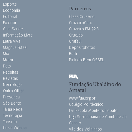
Esporte
Parceiros
Economia
Editorial
ClassiCruzeiro
Exterior
CruzeiroCard
Guia Saúde
Cruzeiro FM 92.3
Informação Livre
CruxLab
Letra Viva
Grafsul
Magnus Futsal
Depositphotos
Mix
Burh
Motor
Pink do Bem OSSEL
Pets
Receitas
Revistas
Fundação Ubaldino do
Necrologia
Amaral
Outro Olhar
Presença
www.fua.org.br
São Bento
Colégio Politécnico
Tá na Rede
Lar Escola Monteiro Lobato
Tecnologia
Liga Sorocabana de Combate ao
Turismo
Câncer
Uniso Ciência
Vila dos Velhinhos