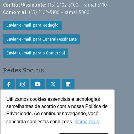
Central/Assinante:
(15) 2102-5100 - ramal 5110
Comercial:
(15) 2102-5100 - ramal 5060
Enviar e-mail para Redação
Enviar e-mail para Central/Assinante
Enviar e-mail para o Comercial
Redes Sociais
Utilizamos cookies essenciais e tecnologias
Faça download do aplicativo
semelhantes de acordo com a nossa Política de
Privacidade. Ao continuar navegando, você
Play Store e App Store
concorda com estas condições.
Saiba mais