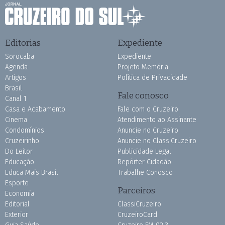
Editorias
Expediente
Sorocaba
Expediente
Agenda
Projeto Memória
Artigos
Política de Privacidade
Brasil
Fale conosco
Canal 1
Casa e Acabamento
Fale com o Cruzeiro
Cinema
Atendimento ao Assinante
Condomínios
Anuncie no Cruzeiro
Cruzeirinho
Anuncie no ClassiCruzeiro
Do Leitor
Publicidade Legal
Educação
Repórter Cidadão
Educa Mais Brasil
Trabalhe Conosco
Esporte
Parceiros
Economia
Editorial
ClassiCruzeiro
Exterior
CruzeiroCard