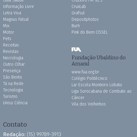
Guia Saúde
Cruzeiro FM 92.3
Informação Livre
CruxLab
Letra Viva
Grafsul
Magnus Futsal
Depositphotos
Mix
Burh
Motor
Pink do Bem OSSEL
Pets
Receitas
Revistas
Fundação Ubaldino do
Necrologia
Amaral
Outro Olhar
Presença
www.fua.org.br
São Bento
Colégio Politécnico
Tá na Rede
Lar Escola Monteiro Lobato
Tecnologia
Liga Sorocabana de Combate ao
Turismo
Câncer
Uniso Ciência
Vila dos Velhinhos
Contato
Redação:
(15) 99789-3913