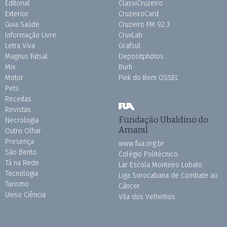
Editorial
ClassiCruzeiro
Exterior
CruzeiroCard
Guia Saúde
Cruzeiro FM 92.3
Informação Livre
CruxLab
Letra Viva
Grafsul
Magnus Futsal
Depositphotos
Mix
Burh
Motor
Pink do Bem OSSEL
Pets
Receitas
Revistas
Fundação Ubaldino do
Necrologia
Amaral
Outro Olhar
Presença
www.fua.org.br
São Bento
Colégio Politécnico
Tá na Rede
Lar Escola Monteiro Lobato
Tecnologia
Liga Sorocabana de Combate ao
Turismo
Câncer
Uniso Ciência
Vila dos Velhinhos