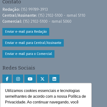
Contato
Redação:
(15) 99789-3913
Central/Assinante:
(15) 2102-5100 - ramal 5110
Comercial:
(15) 2102-5100 - ramal 5060
Enviar e-mail para Redação
Enviar e-mail para Central/Assinante
Enviar e-mail para o Comercial
Redes Sociais
Utilizamos cookies essenciais e tecnologias
Faça download do aplicativo
semelhantes de acordo com a nossa Política de
Privacidade. Ao continuar navegando, você
Play Store e App Store