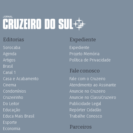
Editorias
Expediente
Sorocaba
Expediente
Agenda
Projeto Memória
Artigos
Política de Privacidade
Brasil
Fale conosco
Canal 1
Casa e Acabamento
Fale com o Cruzeiro
Cinema
Atendimento ao Assinante
Condomínios
Anuncie no Cruzeiro
Cruzeirinho
Anuncie no ClassiCruzeiro
Do Leitor
Publicidade Legal
Educação
Repórter Cidadão
Educa Mais Brasil
Trabalhe Conosco
Esporte
Parceiros
Economia