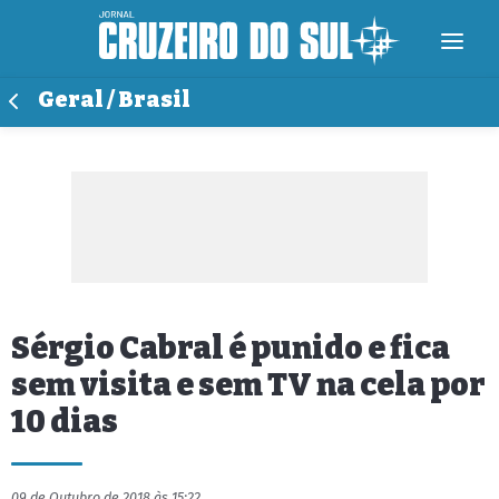
Geral / Brasil
Sérgio Cabral é punido e fica
sem visita e sem TV na cela por
10 dias
09 de Outubro de 2018 às 15:22