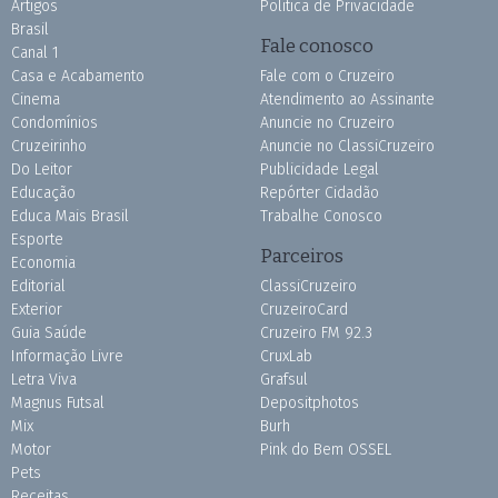
Artigos
Política de Privacidade
Brasil
Fale conosco
Canal 1
Casa e Acabamento
Fale com o Cruzeiro
Cinema
Atendimento ao Assinante
Condomínios
Anuncie no Cruzeiro
Cruzeirinho
Anuncie no ClassiCruzeiro
Do Leitor
Publicidade Legal
Educação
Repórter Cidadão
Educa Mais Brasil
Trabalhe Conosco
Esporte
Parceiros
Economia
Editorial
ClassiCruzeiro
Exterior
CruzeiroCard
Guia Saúde
Cruzeiro FM 92.3
Informação Livre
CruxLab
Letra Viva
Grafsul
Magnus Futsal
Depositphotos
Mix
Burh
Motor
Pink do Bem OSSEL
Pets
Receitas