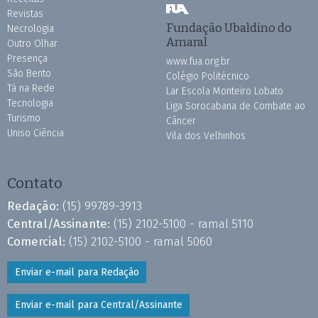
Revistas
Fundação Ubaldino do
Necrologia
Amaral
Outro Olhar
Presença
www.fua.org.br
São Bento
Colégio Politécnico
Tá na Rede
Lar Escola Monteiro Lobato
Tecnologia
Liga Sorocabana de Combate ao
Turismo
Câncer
Uniso Ciência
Vila dos Velhinhos
Contato
Redação:
(15) 99789-3913
Central/Assinante:
(15) 2102-5100 - ramal 5110
Comercial:
(15) 2102-5100 - ramal 5060
Enviar e-mail para Redação
Enviar e-mail para Central/Assinante