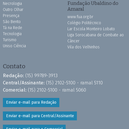
Fundação Ubaldino do
Necrologia
Amaral
Outro Olhar
Presença
www.fua.org.br
São Bento
Colégio Politécnico
Tá na Rede
Lar Escola Monteiro Lobato
Tecnologia
Liga Sorocabana de Combate ao
Turismo
Câncer
Uniso Ciência
Vila dos Velhinhos
Contato
Redação:
(15) 99789-3913
Central/Assinante:
(15) 2102-5100 - ramal 5110
Comercial:
(15) 2102-5100 - ramal 5060
Enviar e-mail para Redação
Enviar e-mail para Central/Assinante