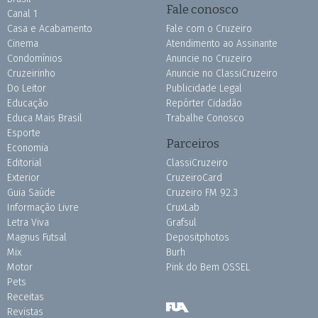
Fale conosco
Canal 1
Casa e Acabamento
Fale com o Cruzeiro
Cinema
Atendimento ao Assinante
Condomínios
Anuncie no Cruzeiro
Cruzeirinho
Anuncie no ClassiCruzeiro
Do Leitor
Publicidade Legal
Educação
Repórter Cidadão
Educa Mais Brasil
Trabalhe Conosco
Esporte
Parceiros
Economia
Editorial
ClassiCruzeiro
Exterior
CruzeiroCard
Guia Saúde
Cruzeiro FM 92.3
Informação Livre
CruxLab
Letra Viva
Grafsul
Magnus Futsal
Depositphotos
Mix
Burh
Motor
Pink do Bem OSSEL
Pets
Receitas
Revistas