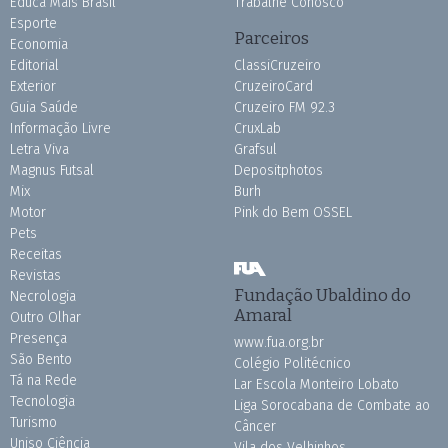
Educa Mais Brasil
Trabalhe Conosco
Esporte
Parceiros
Economia
Editorial
ClassiCruzeiro
Exterior
CruzeiroCard
Guia Saúde
Cruzeiro FM 92.3
Informação Livre
CruxLab
Letra Viva
Grafsul
Magnus Futsal
Depositphotos
Mix
Burh
Motor
Pink do Bem OSSEL
Pets
Receitas
Revistas
Fundação Ubaldino do
Necrologia
Amaral
Outro Olhar
Presença
www.fua.org.br
São Bento
Colégio Politécnico
Tá na Rede
Lar Escola Monteiro Lobato
Tecnologia
Liga Sorocabana de Combate ao
Turismo
Câncer
Uniso Ciência
Vila dos Velhinhos