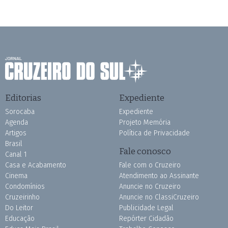
Editorias
Expediente
Sorocaba
Expediente
Agenda
Projeto Memória
Artigos
Política de Privacidade
Brasil
Fale conosco
Canal 1
Casa e Acabamento
Fale com o Cruzeiro
Cinema
Atendimento ao Assinante
Condomínios
Anuncie no Cruzeiro
Cruzeirinho
Anuncie no ClassiCruzeiro
Do Leitor
Publicidade Legal
Educação
Repórter Cidadão