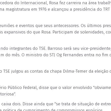
edora do Internacional, Rosa fez carreira na área trabalh
a magistratura em 1976 e alcançou a presidência do TRT
euniões e eventos que seus antecessores. Os últimos pre
mais expansivos do que Rosa. Participam de solenidades, 
undo integrantes do TSE. Barroso será seu vice-presidente
 fim do mês. O ministro do STJ Og Fernandes entra no fim
o TSE julgou as contas da chapa Dilma-Temer da eleição d
io Público Federal, disse que o valor envolvido "obviam
toriosa".
aixa dois. Disse ainda que "se trata de situação de extr
da prática de cumprimento de compromissos espúrios,