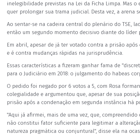
inelegibilidade previstas na Lei da Ficha Limpa. Mas o
quer prolongar sua trama judicial. Desta vez, a arena s
Ao sentar-se na cadeira central do plenário do TSE, la
então um segundo momento decisivo diante do líder pet
Em abril, apesar de já ter votado contra a prisão ap
e é contra mudanças rápidas na jurisprudência.
Essas características a fizeram ganhar fama de "discre
para o Judiciário em 2018: o julgamento do habeas co
O pedido foi negado por 6 votos a 5, com Rosa formand
colegialidade e argumentou que, apesar de sua posição
prisão após a condenação em segunda instância há p
"Aqui já afirmei, mais de uma vez, que, compreendido
não constitui fator suficiente para legitimar a altera
natureza pragmática ou conjuntural", disse ela na ocas