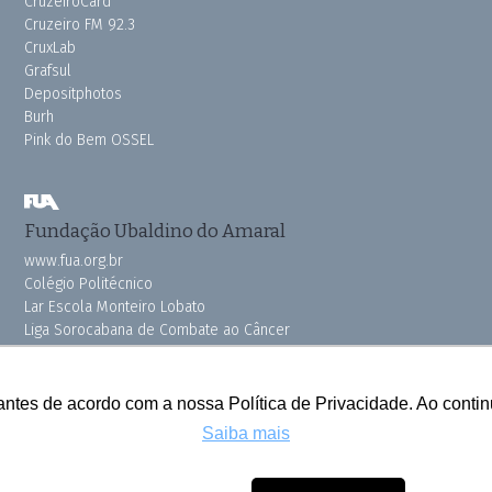
CruzeiroCard
Cruzeiro FM 92.3
CruxLab
Grafsul
Depositphotos
Burh
Pink do Bem OSSEL
Fundação Ubaldino do Amaral
www.fua.org.br
Colégio Politécnico
Lar Escola Monteiro Lobato
Liga Sorocabana de Combate ao Câncer
Vila dos Velhinhos
antes de acordo com a nossa Política de Privacidade. Ao cont
Saiba mais
Todos os direitos reservados © 2025 Cruzeiro do Sul