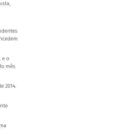
ista,
sidentes
concedem
, e o
 do mês
e 2014.
ente
ema