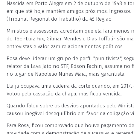
Nascida em Porto Alegre em 2 de outubro de 1948 e torc
em que até hoje mantém amigos próximos. Ingressou n
(Tribunal Regional do Trabalho) da 4ª Região.
Ministros e assessores acreditam que ela fará menos r
do TSE -Luiz Fux, Gilmar Mendes e Dias Toffoli- são 
entrevistas e valorizam relacionamentos políticos.
Rosa deve liderar um grupo de perfil "punitivista", seg
relator da Lava Jato no STF, Edson Fachin, assume no
no lugar de Napoleão Nunes Maia, mais garantista.
Ela já ocupava uma cadeira da corte quando, em 2017, 
Votou pela cassação da chapa, mas ficou vencida.
Quando falou sobre os desvios apontados pelo Ministér
causou inegável desequilíbrio em favor da coligação vi
Para Rosa, ficou comprovado que houve pagamento de c
gravidade com a demonstração de sucessiva e reitera