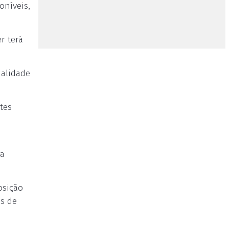
oníveis,
r terá
ialidade
tes
ra
osição
es de