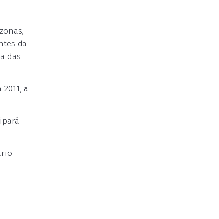
zonas,
ntes da
ma das
 2011, a
ipará
ário