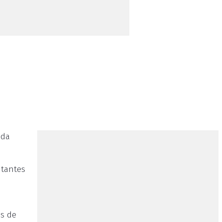
 da
itantes
es de