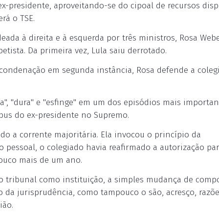
 ex-presidente, aproveitando-se do cipoal de recursos disp
erá o TSE.
deada à direita e à esquerda por três ministros, Rosa Webe
ista. Da primeira vez, Lula saiu derrotado.
ós condenação em segunda instância, Rosa defende a coleg
ta", "dura" e "esfinge" em um dos episódios mais importan
rpus do ex-presidente no Supremo.
o a corrente majoritária. Ela invocou o princípio da
 pessoal, o colegiado havia reafirmado a autorização pa
ouco mais de um ano.
 o tribunal como instituição, a simples mudança de comp
ção da jurisprudência, como tampouco o são, acresço, razõ
ião.