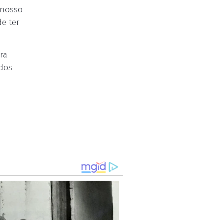
 nosso
e ter
ra
 dos