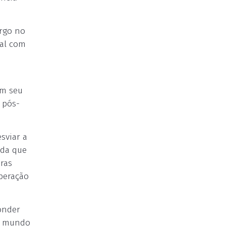
argo no
ual com
em seu
 pós-
sviar a
nda que
ras
uperação
onder
 o mundo