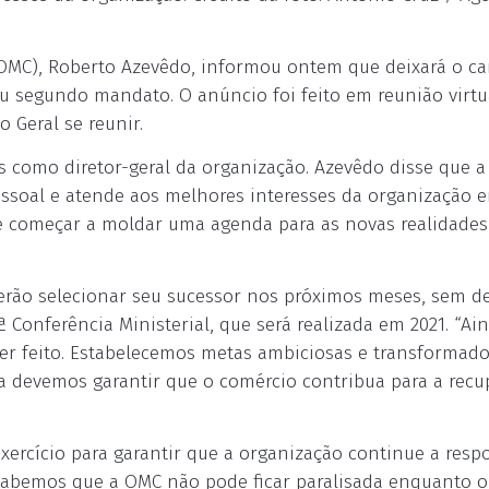
(OMC), Roberto Azevêdo, informou ontem que deixará o c
u segundo mandato. O anúncio foi feito em reunião virt
Geral se reunir.
s como diretor-geral da organização. Azevêdo disse que a
essoal e atende aos melhores interesses da organização 
ve começar a moldar uma agenda para as novas realidades
rão selecionar seu sucessor nos próximos meses, sem de
ª Conferência Ministerial, que será realizada em 2021. “Ai
er feito. Estabelecemos metas ambiciosas e transformado
ra devemos garantir que o comércio contribua para a rec
xercício para garantir que a organização continue a resp
“Sabemos que a OMC não pode ficar paralisada enquanto