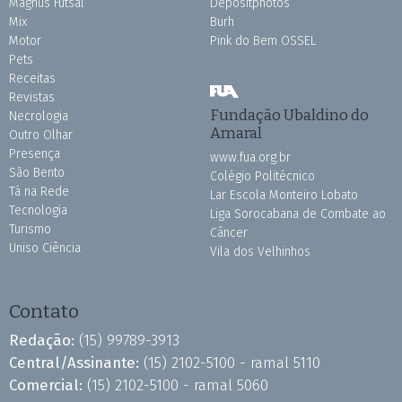
Magnus Futsal
Depositphotos
Mix
Burh
Motor
Pink do Bem OSSEL
Pets
Receitas
Revistas
Fundação Ubaldino do
Necrologia
Amaral
Outro Olhar
Presença
www.fua.org.br
São Bento
Colégio Politécnico
Tá na Rede
Lar Escola Monteiro Lobato
Tecnologia
Liga Sorocabana de Combate ao
Turismo
Câncer
Uniso Ciência
Vila dos Velhinhos
Contato
Redação:
(15) 99789-3913
Central/Assinante:
(15) 2102-5100 - ramal 5110
Comercial:
(15) 2102-5100 - ramal 5060