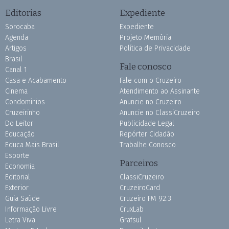
Editorias
Expediente
Sorocaba
Expediente
Agenda
Projeto Memória
Artigos
Política de Privacidade
Brasil
Fale conosco
Canal 1
Casa e Acabamento
Fale com o Cruzeiro
Cinema
Atendimento ao Assinante
Condomínios
Anuncie no Cruzeiro
Cruzeirinho
Anuncie no ClassiCruzeiro
Do Leitor
Publicidade Legal
Educação
Repórter Cidadão
Educa Mais Brasil
Trabalhe Conosco
Esporte
Parceiros
Economia
Editorial
ClassiCruzeiro
Exterior
CruzeiroCard
Guia Saúde
Cruzeiro FM 92.3
Informação Livre
CruxLab
Letra Viva
Grafsul