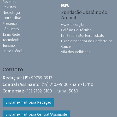
Receitas
Revistas
Fundação Ubaldino do
Necrologia
Amaral
Outro Olhar
Presença
www.fua.org.br
São Bento
Colégio Politécnico
Tá na Rede
Lar Escola Monteiro Lobato
Tecnologia
Liga Sorocabana de Combate ao
Turismo
Câncer
Uniso Ciência
Vila dos Velhinhos
Contato
Redação:
(15) 99789-3913
Central/Assinante:
(15) 2102-5100 - ramal 5110
Comercial:
(15) 2102-5100 - ramal 5060
Enviar e-mail para Redação
Enviar e-mail para Central/Assinante