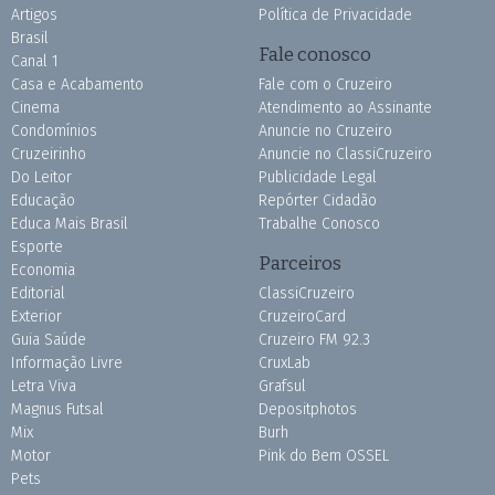
Artigos
Política de Privacidade
Brasil
Fale conosco
Canal 1
Casa e Acabamento
Fale com o Cruzeiro
Cinema
Atendimento ao Assinante
Condomínios
Anuncie no Cruzeiro
Cruzeirinho
Anuncie no ClassiCruzeiro
Do Leitor
Publicidade Legal
Educação
Repórter Cidadão
Educa Mais Brasil
Trabalhe Conosco
Esporte
Parceiros
Economia
Editorial
ClassiCruzeiro
Exterior
CruzeiroCard
Guia Saúde
Cruzeiro FM 92.3
Informação Livre
CruxLab
Letra Viva
Grafsul
Magnus Futsal
Depositphotos
Mix
Burh
Motor
Pink do Bem OSSEL
Pets