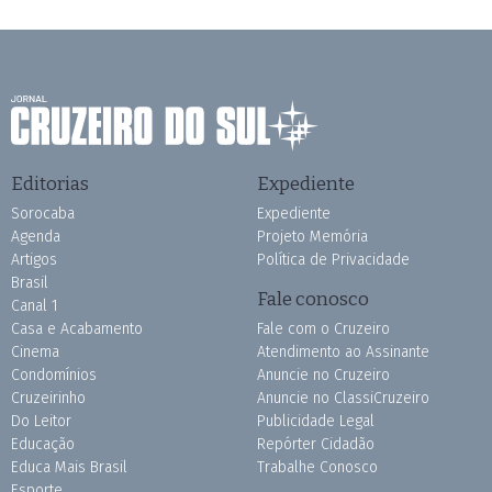
Editorias
Expediente
Sorocaba
Expediente
Agenda
Projeto Memória
Artigos
Política de Privacidade
Brasil
Fale conosco
Canal 1
Casa e Acabamento
Fale com o Cruzeiro
Cinema
Atendimento ao Assinante
Condomínios
Anuncie no Cruzeiro
Cruzeirinho
Anuncie no ClassiCruzeiro
Do Leitor
Publicidade Legal
Educação
Repórter Cidadão
Educa Mais Brasil
Trabalhe Conosco
Esporte