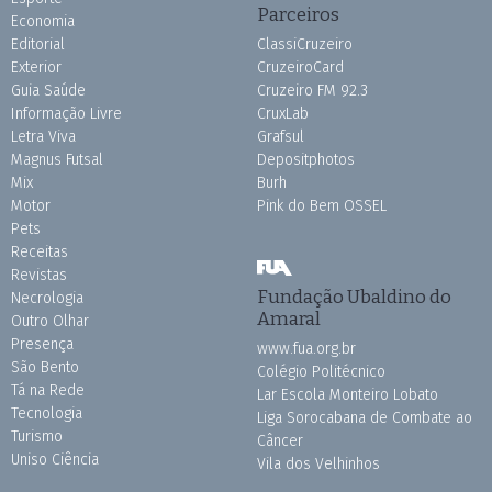
Parceiros
Economia
Editorial
ClassiCruzeiro
Exterior
CruzeiroCard
Guia Saúde
Cruzeiro FM 92.3
Informação Livre
CruxLab
Letra Viva
Grafsul
Magnus Futsal
Depositphotos
Mix
Burh
Motor
Pink do Bem OSSEL
Pets
Receitas
Revistas
Fundação Ubaldino do
Necrologia
Amaral
Outro Olhar
Presença
www.fua.org.br
São Bento
Colégio Politécnico
Tá na Rede
Lar Escola Monteiro Lobato
Tecnologia
Liga Sorocabana de Combate ao
Turismo
Câncer
Uniso Ciência
Vila dos Velhinhos